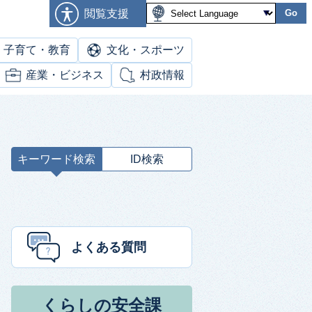
閲覧支援
Go
子育て・教育
文化・スポーツ
産業・ビジネス
村政情報
キーワード検索
ID検索
キ
ー
ワ
ー
ド
よくある質問
検
索
くらしの安全課