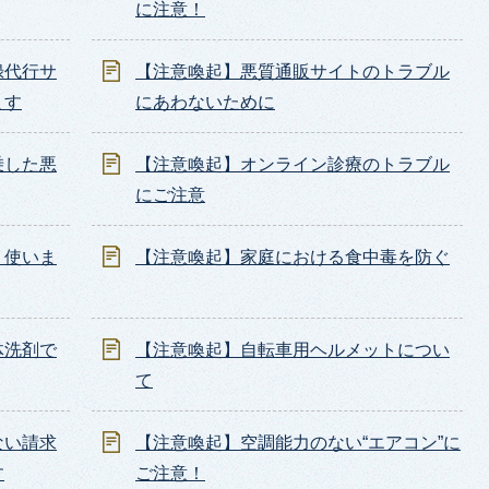
に注意！
録代行サ
【注意喚起】悪質通販サイトのトラブル
ます
にあわないために
乗した悪
【注意喚起】オンライン診療のトラブル
にご注意
く使いま
【注意喚起】家庭における食中毒を防ぐ
体洗剤で
【注意喚起】自転車用ヘルメットについ
て
ない請求
【注意喚起】空調能力のない“エアコン”に
す
ご注意！