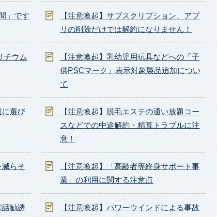
間」です
【注意喚起】サブスクリプション、アプ
リの削除だけでは解約になりません！
リチウム
【注意喚起】乳幼児用玩具などへの「子
供PSCマーク」表示対象製品追加につい
て
重に選び
【注意喚起】脱毛エステの通い放題コー
スなどでの中途解約・精算トラブルに注
意！
を減らそ
【注意喚起】「高齢者等終身サポート事
業」の利用に関する注意点
電話勧誘
【注意喚起】パワーウインドによる事故