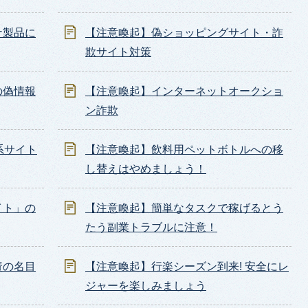
ナ製品に
【注意喚起】偽ショッピングサイト・詐
欺サイト対策
の偽情報
【注意喚起】インターネットオークショ
ン詐欺
系サイト
【注意喚起】飲料用ペットボトルへの移
し替えはやめましょう！
イト」の
【注意喚起】簡単なタスクで稼げるとう
たう副業トラブルに注意！
資の名目
【注意喚起】行楽シーズン到来! 安全にレ
ジャーを楽しみましょう