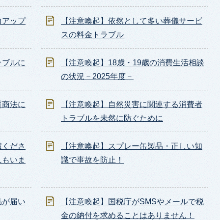
力アップ
【注意喚起】依然として多い葬儀サービ
スの料金トラブル
ラブルに
【注意喚起】18歳・19歳の消費生活相談
の状況－2025年度－
質商法に
【注意喚起】自然災害に関連する消費者
トラブルを未然に防ぐために
慮くださ
【注意喚起】スプレー缶製品・正しい知
人もいま
識で事故を防止！
品が届い
【注意喚起】国税庁がSMSやメールで税
金の納付を求めることはありません！