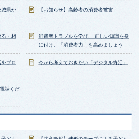
茨城県か
【お知らせ】高齢者の消費者被害
断る・相
消費者トラブルを学び、 正しい知識を身
に付け、「消費者力」を高めましょう
話をブロ
今から考えておきたい「デジタル終活」
お電話くだ
、子ども
【注意喚起】球形のチーズによる子ども