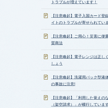
トラブルが増えています！
【注意喚起】電子入国カード登
イトのトラブルが寄せられてい
【注意喚起】ご用心！災害に便
質商法
【注意喚起】電子レンジは正し
しょう
【注意喚起】洗濯用パック型液
の事故に注意!
【注意喚起】「利用した覚えの
（架空請求）」が横行していま