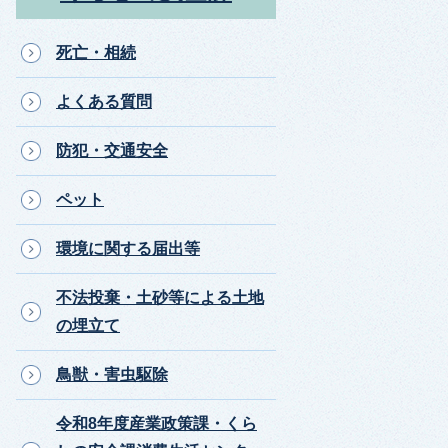
死亡・相続
よくある質問
防犯・交通安全
ペット
環境に関する届出等
不法投棄・土砂等による土地
の埋立て
鳥獣・害虫駆除
令和8年度産業政策課・くら