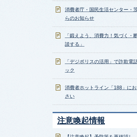
消費者庁・国民生活センター・
らのお知らせ
「鍛えよう、消費力！気づく・
談する」
「デジポリスの活用」で詐欺電
ック
消費者ホットライン「188」に
さい
注意喚起情報
【注意喚起】予防策を再確認し