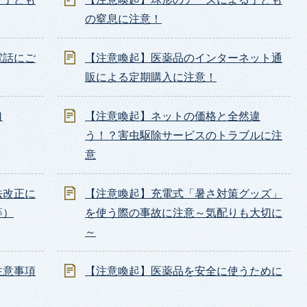
の窒息に注意！
電話にご
【注意喚起】医薬品のインターネット通
販による定期購入に注意！
口
【注意喚起】ネットの価格と全然違
う！？害虫駆除サービスのトラブルに注
意
法改正に
【注意喚起】充電式「暑さ対策グッズ」
等）
を使う際の事故に注意～気配りも大切に
～
注意事項
【注意喚起】医薬品を安全に使うために