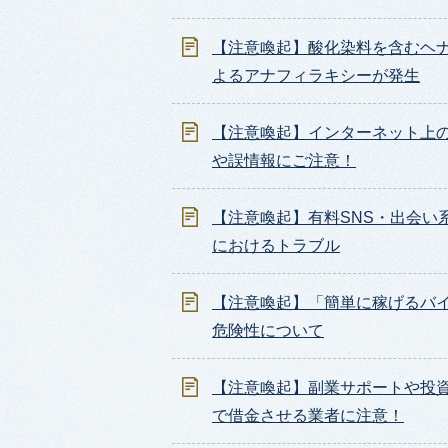
【注意喚起】酸化染料を含むヘ
よるアナフィラキシーが発生
【注意喚起】インターネット上
や誤情報にご注意！
【注意喚起】有料SNS・出会い
におけるトラブル
【注意喚起】「簡単に稼げるバ
危険性について
【注意喚起】副業サポートや投
で借金させる業者に注意！