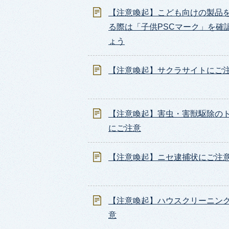
【注意喚起】こども向けの製品
る際は「子供PSCマーク」を確
ょう
【注意喚起】サクラサイトにご
【注意喚起】害虫・害獣駆除の
にご注意
【注意喚起】ニセ逮捕状にご注
【注意喚起】ハウスクリーニン
意