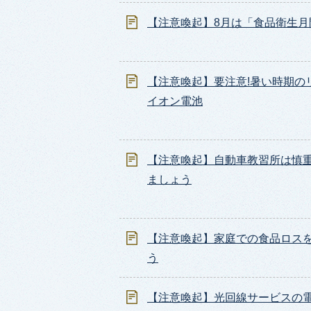
【注意喚起】8月は「食品衛生月
【注意喚起】要注意!暑い時期の
イオン電池
【注意喚起】自動車教習所は慎
ましょう
【注意喚起】家庭での食品ロス
う
【注意喚起】光回線サービスの