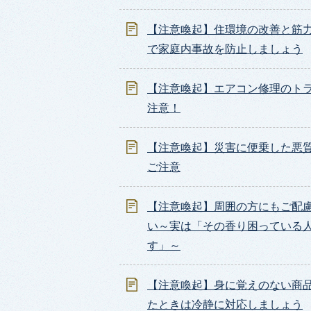
【注意喚起】住環境の改善と筋
で家庭内事故を防止しましょう
【注意喚起】エアコン修理のト
注意！
【注意喚起】災害に便乗した悪
ご注意
【注意喚起】周囲の方にもご配
い～実は「その香り困っている
す」～
【注意喚起】身に覚えのない商
たときは冷静に対応しましょう