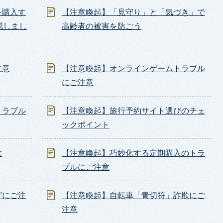
を購入す
【注意喚起】「見守り」と「気づき」で
認しまし
高齢者の被害を防ごう
注意
【注意喚起】オンラインゲームトラブル
にご注意
トラブル
【注意喚起】旅行予約サイト選びのチェ
ックポイント
意
【注意喚起】巧妙化する定期購入のトラ
ブルにご注意
グにご注
【注意喚起】自転車「青切符」詐欺にご
注意