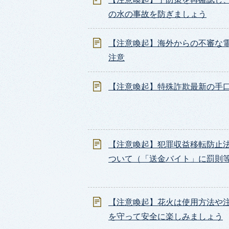
の水の事故を防ぎましょう
【注意喚起】海外からの不審な
注意
【注意喚起】特殊詐欺最新の手
【注意喚起】犯罪収益移転防止
ついて（「送金バイト」に罰則
【注意喚起】花火は使用方法や
を守って安全に楽しみましょう