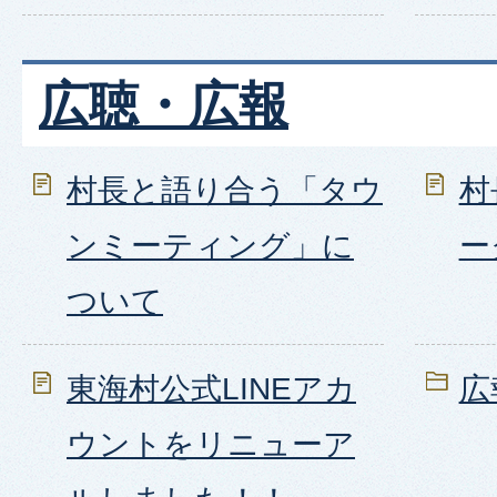
広聴・広報
村長と語り合う「タウ
村
ンミーティング」に
ー
ついて
東海村公式LINEアカ
広
ウントをリニューア