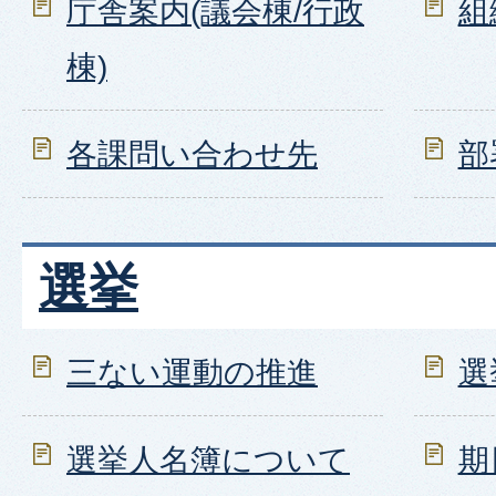
庁舎案内(議会棟/行政
組
棟)
各課問い合わせ先
部
選挙
三ない運動の推進
選
選挙人名簿について
期