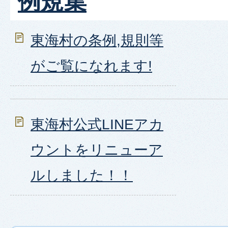
例規集
東海村の条例,規則等
がご覧になれます!
東海村公式LINEアカ
ウントをリニューア
ルしました！！