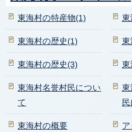
東海村の特産物(1)
東
東海村の歴史(1)
東
東海村の歴史(3)
東
東海村名誉村民につい
東
て
民
東海村の概要
ア