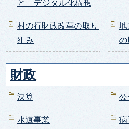
と」デジタル化構想
村の行財政改革の取り
地
組み
の
財政
決算
公
水道事業
病