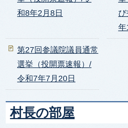
和8年2月8日
び
年
第27回参議院議員通常
選挙（投開票速報）/
令和7年7月20日
村長の部屋