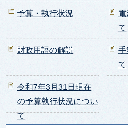
予算・執行状況
電
て
財政用語の解説
手
て
令和7年3月31日現在
の予算執行状況につい
て