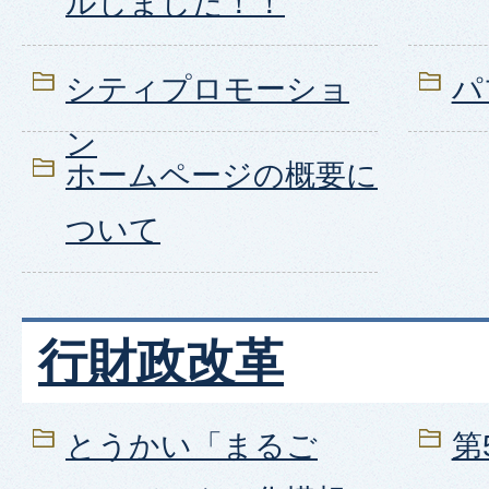
ルしました！！
シティプロモーショ
パ
ン
ホームページの概要に
ついて
行財政改革
とうかい「まるご
第