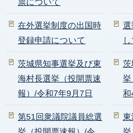
票について
在外選挙制度の出国時
選
登録申請について
し
茨城県知事選挙及び東
茨
海村長選挙（投開票速
挙
報）/令和7年9月7日
和
第51回衆議院議員総選
東
挙（投開票速報）/令
挙