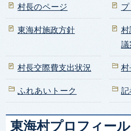
村長のページ
プ
東海村施政方針
村
議
村長交際費支出状況
村
ふれあいトーク
記
東海村プロフィール