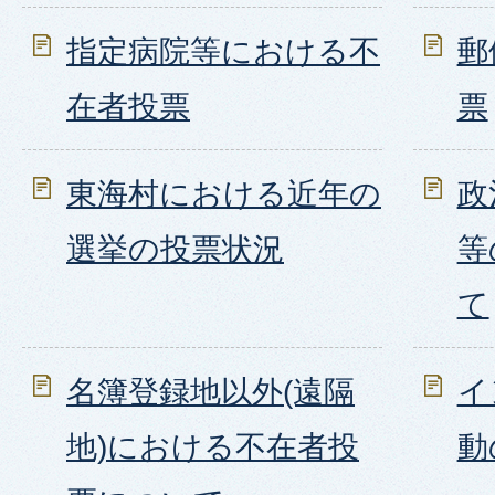
指定病院等における不
郵
在者投票
票
東海村における近年の
政
選挙の投票状況
等
て
名簿登録地以外(遠隔
イ
地)における不在者投
動