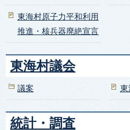
東海村原子力平和利用
推進・核兵器廃絶宣言
東海村議会
議案
東
統計・調査