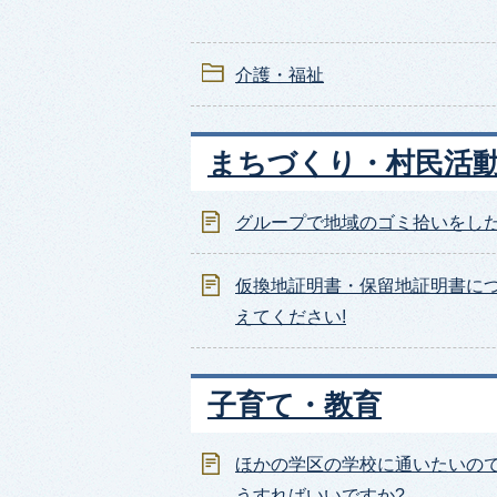
介護・福祉
まちづくり・村民活
グループで地域のゴミ拾いをし
仮換地証明書・保留地証明書に
えてください!
子育て・教育
ほかの学区の学校に通いたいので
うすればいいですか?