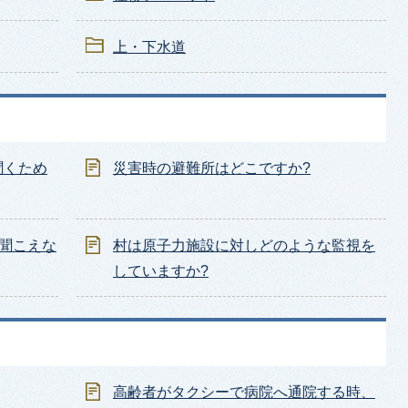
上・下水道
聞くため
災害時の避難所はどこですか?
く聞こえな
村は原子力施設に対しどのような監視を
していますか?
高齢者がタクシーで病院へ通院する時、