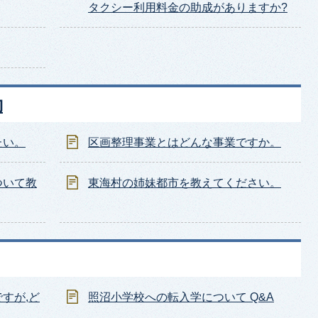
タクシー利用料金の助成がありますか?
動
たい。
区画整理事業とはどんな事業ですか。
ついて教
東海村の姉妹都市を教えてください。
すが,ど
照沼小学校への転入学について Q&A