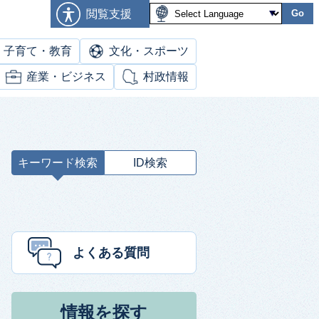
閲覧支援
Go
子育て・教育
文化・スポーツ
産業・ビジネス
村政情報
キーワード検索
ID検索
キ
ー
ワ
ー
ド
よくある質問
検
索
情報を探す