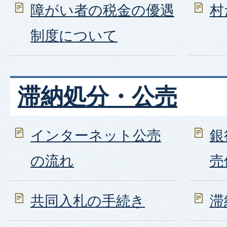
障がい者の税金の優遇
村
制度について
滞納処分・公売
インターネット公売
銀
の流れ
売
共同入札の手続き
滞