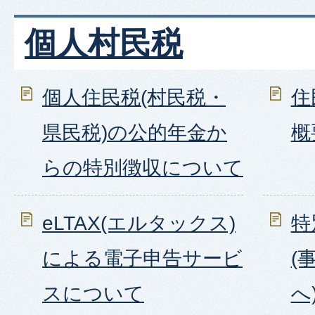
個人村民税
個人住民税(村民税・
住
県民税)の公的年金か
概
らの特別徴収について
eLTAX(エルタックス)
特
による電子申告サービ
(
スについて
へ