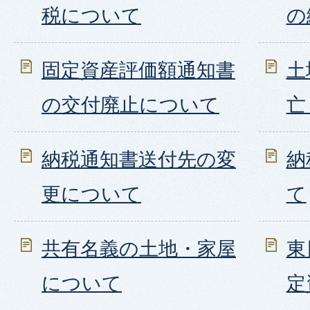
税について
の
固定資産評価額通知書
土
の交付廃止について
亡
納税通知書送付先の変
納
更について
て
共有名義の土地・家屋
東
について
定