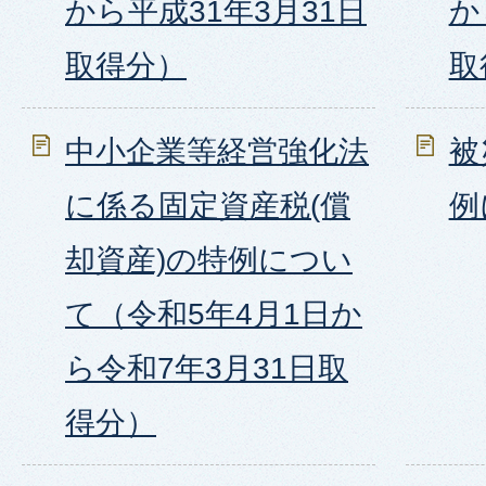
から平成31年3月31日
か
取得分）
取
中小企業等経営強化法
被
に係る固定資産税(償
例
却資産)の特例につい
て（令和5年4月1日か
ら令和7年3月31日取
得分）