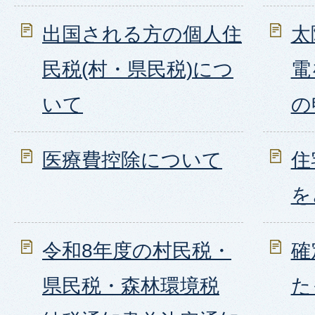
出国される方の個人住
太
民税(村・県民税)につ
電
いて
の
医療費控除について
住
を
令和8年度の村民税・
確
県民税・森林環境税
た