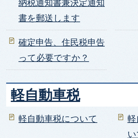
納税通知書兼決定通知
書を郵送します
確定申告、住民税申告
って必要ですか？
軽自動車税
軽自動車税について
軽
い