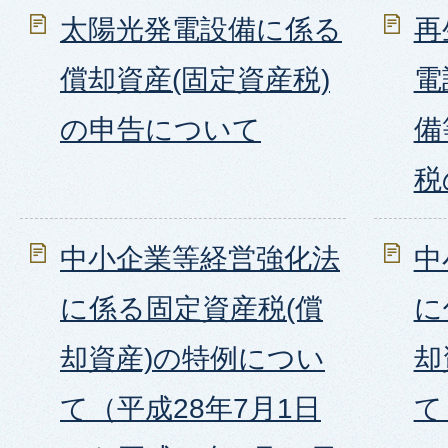
太陽光発電設備に係る
再
償却資産(固定資産税)
電
の申告について
備
税
中小企業等経営強化法
中
に係る固定資産税(償
に
却資産)の特例につい
却
て（平成28年7月1日
て