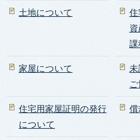
土地について
住
資
課
家屋について
未
ご
住宅用家屋証明の発行
償
について