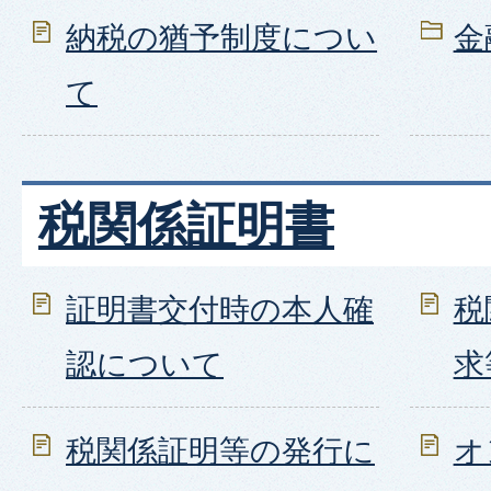
納税の猶予制度につい
金
て
税関係証明書
証明書交付時の本人確
税
認について
求
税関係証明等の発行に
オ