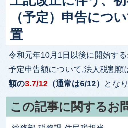
（予定）申告につい
置
令和元年10月1日以後に開始す
予定申告額について,法人税割額
額の
3
.7/12
（通常は6/12）
とな
この記事に関するお