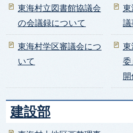
東海村立図書館協議会
東
の会議録について
議
東海村学区審議会につ
東
いて
委
開
建設部