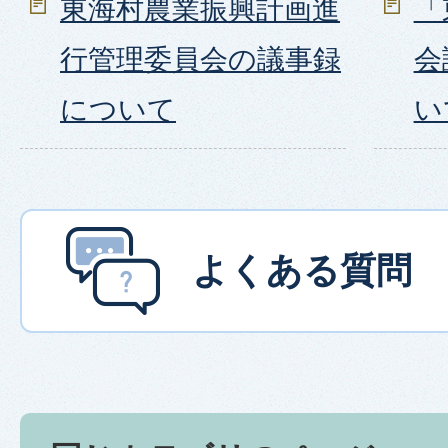
東海村農業振興計画進
「
行管理委員会の議事録
会
について
い
よくある質問