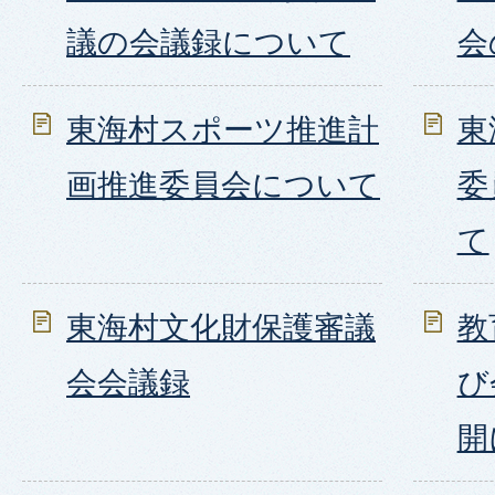
議の会議録について
会
東海村スポーツ推進計
東
画推進委員会について
委
て
東海村文化財保護審議
教
会会議録
び
開