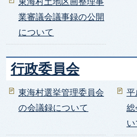
東海村土地区画整理事
業審議会議事録の公開
について
行政委員会
東海村選挙管理委員会
平
の会議録について
総
い