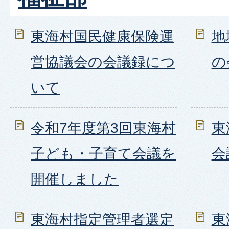
東海村国民健康保険運
地
営協議会の会議録につ
の
いて
令和7年度第3回東海村
東
子ども・子育て会議を
会
開催しました
東海村指定管理者選定
東