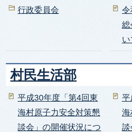
行政委員会
令
総
い
村民生活部
平成30年度「第4回東
平
海村原子力安全対策懇
海
談会」の開催状況につ
談