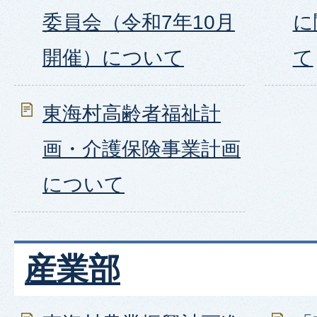
委員会（令和7年10月
に
開催）について
て
東海村高齢者福祉計
画・介護保険事業計画
について
産業部