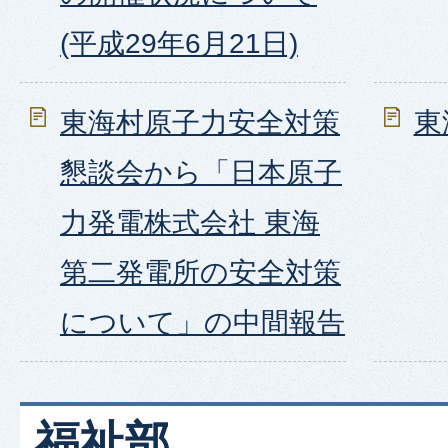
(平成29年6月21日)
東海村原子力安全対策
東
懇談会から「日本原子
力発電株式会社 東海
第二発電所の安全対策
について」の中間報告
福祉部