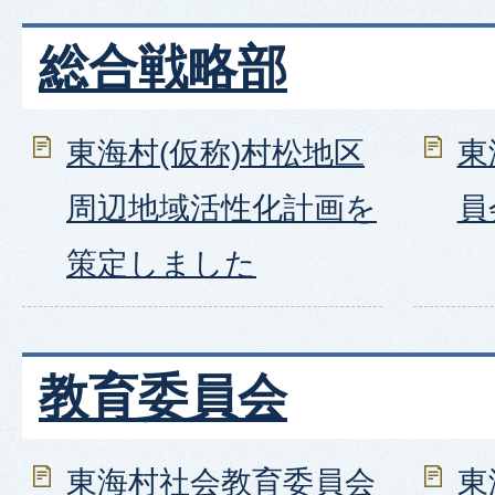
総合戦略部
東海村(仮称)村松地区
東
周辺地域活性化計画を
員
策定しました
教育委員会
東海村社会教育委員会
東