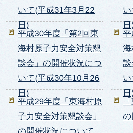
いて(平成31年3月22
い
日)
日
平成30年度「第2回東
平
海村原子力安全対策懇
海
談会」の開催状況につ
談
いて(平成30年10月26
い
日)
日
平成29年度「東海村原
「
子力安全対策懇談会」
の
の開催状況について