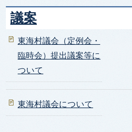
議案
東海村議会（定例会・
臨時会）提出議案等に
ついて
東海村議会について