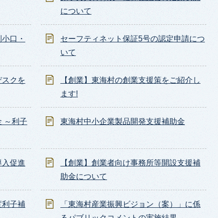
について
別小口・
セーフティネット保証5号の認定申請につ
いて
デスクを
【創業】東海村の創業支援策をご紹介し
ます!
 ～利子
東海村中小企業製品開発支援補助金
導入促進
【創業】創業者向け事務所等開設支援補
助金について
度利子補
「東海村産業振興ビジョン（案）」に係
るパブリックコメントの実施結果