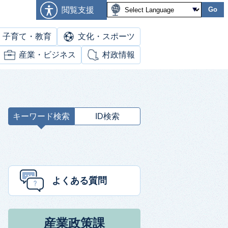
閲覧支援
Go
子育て・教育
文化・スポーツ
産業・ビジネス
村政情報
キーワード検索
ID検索
キ
ー
ワ
ー
ド
よくある質問
検
索
産業政策課