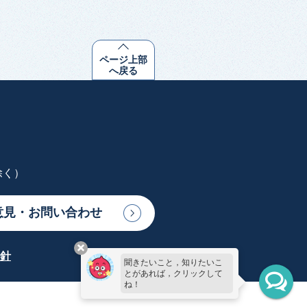
ページ上部
へ戻る
除く）
意見・お問い合わせ
針
聞きたいこと，知りたいこ
とがあれば，クリックして
ね！