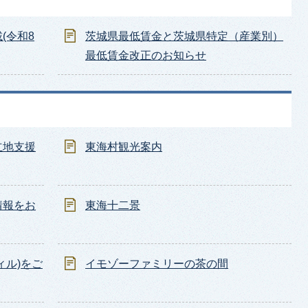
(令和8
茨城県最低賃金と茨城県特定（産業別）
最低賃金改正のお知らせ
立地支援
東海村観光案内
情報をお
東海十二景
ィル)をご
イモゾーファミリーの茶の間