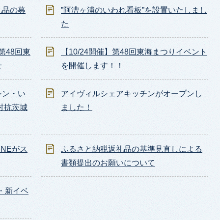
礼品の募
”阿漕ヶ浦のいわれ看板”を設置いたしまし
た
第48回東
【10/24開催】第48回東海まつりイベント
せ
を開催します！！
シン・い
アイヴィルシェアキッチンがオープンし
対抗茨城
ました！
NEがス
ふるさと納税返礼品の基準見直しによる
書類提出のお願いについて
・新イベ