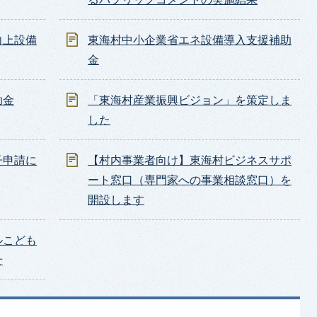
向上設備
東海村中小企業省エネ設備導入支援補助
金
助金
「東海村産業振興ビジョン」を策定しま
した
子申請に
【村内事業者向け】東海村ビジネスサポ
ート窓口（専門家への事業相談窓口）を
開設します
ルこども
せ