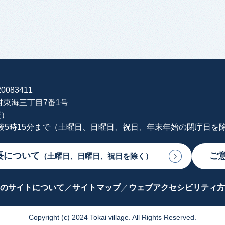
0083411
海村東海三丁目7番1号
表）
午後5時15分まで（土曜日、日曜日、祝日、年末年始の閉庁日を
長について
ご
（土曜日、日曜日、祝日を除く）
のサイトについて
サイトマップ
ウェブアクセシビリティ方
Copyright (c) 2024 Tokai village. All Rights Reserved.