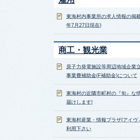
東海村内事業所の求人情報の掲載
年7月27日現在)
商工・観光業
原子力発電施設等周辺地域企業
事業費補助金(F補助金)について
東海村の近隣市町村の『旬』な
届けします!
東海村産業・情報プラザ(アイヴ
利用下さい