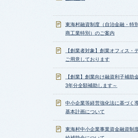
東海村融資制度（自治金融・特
商工業特別）のご案内
【創業者対象】創業オフィス・
ご用意しております
【創業】創業向け融資利子補助金
3年分全額補助します～
中小企業等経営強化法に基づく
基本計画について
東海村中小企業事業資金融資制
給補助金について