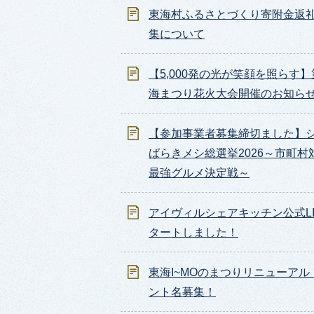
東海村ふるさとづくり寄附金返
集について
【5,000発の光が笑顔を照らす】
海まつり花火大会開催のお知ら
【参加事業者募集締切ました】
ばらきメシ総選挙2026～市町村
最強グルメ決定戦～
アイヴィルシェアキッチン公式LI
タートしました！
東海I~MOのまつりリニューアル
ント名募集！