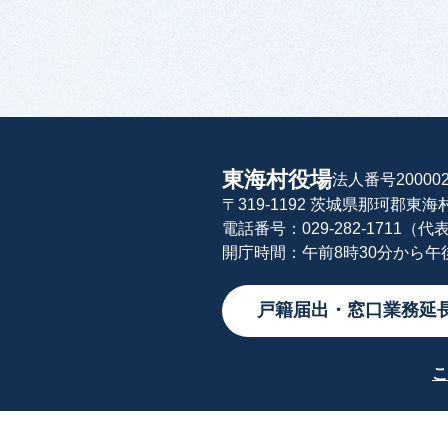
東海村役場
法人番号200002
〒319-1192 茨城県那珂郡東
電話番号：029-282-1711（代
開庁時間：午前8時30分から
戸籍届出・窓口業務延
こ