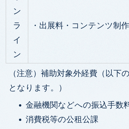
ン
ラ
・出展料・コンテンツ制
イ
ン
（注意）補助対象外経費（以下
となります。）
金融機関などへの振込手数
消費税等の公租公課