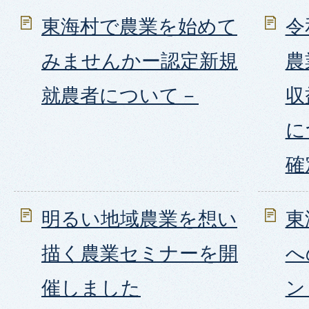
東海村で農業を始めて
令
みませんかー認定新規
農
就農者について－
収
に
確
明るい地域農業を想い
東
描く農業セミナーを開
へ
催しました
ン