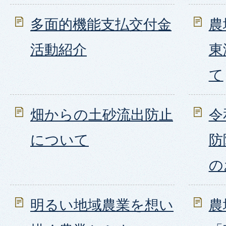
多面的機能支払交付金
農
活動紹介
東
て
畑からの土砂流出防止
令
について
防
の
明るい地域農業を想い
農