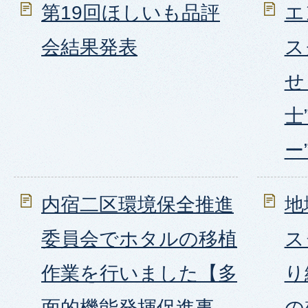
第19回ほしいも品評
エ
会結果発表
ス
せ
士
ー
内宿二区環境保全推進
地
委員会でホタルの移植
ス
作業を行いました【多
り
面的機能発揮促進事
の