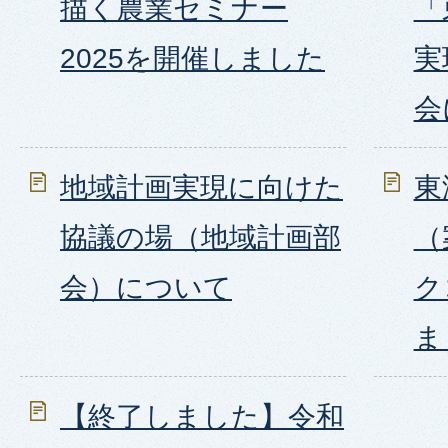
描く農業セミナー
「
2025を開催しました
実
会
地域計画実現に向けた
東
協議の場（地域計画部
（
会）について
ク
ま
【終了しました】令和