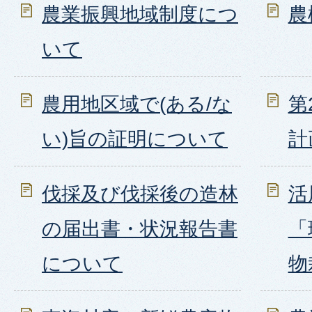
農業振興地域制度につ
農
いて
農用地区域で(ある/な
第
い)旨の証明について
計
伐採及び伐採後の造林
活
の届出書・状況報告書
「
について
物