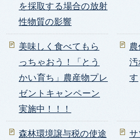
を採取する場合の放射
性物質の影響
美味しく食べてもら
農
っちゃおう！「とう
汚
かい育ち」農産物プレ
す
ゼントキャンペーン
実施中！！！
森林環境譲与税の使途
サ