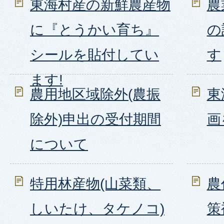
東海村産の新鮮農産物
農
に『とうかい育ち』
の
シールを貼付してい
す
ます!
農用地区域除外(農振
東
除外)申出の受付期間
画
について
特用林産物(山菜類、
農
しいたけ、タケノコ)
策