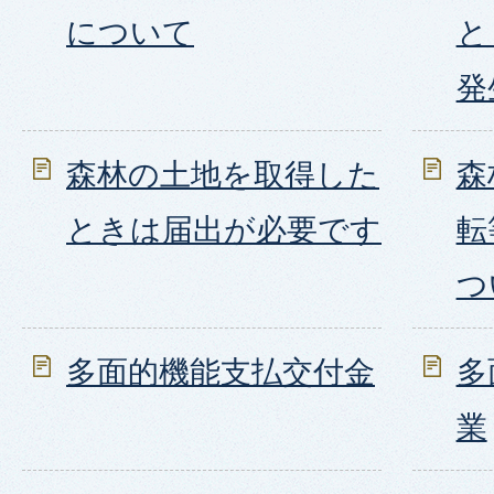
について
と
発
森林の土地を取得した
森
ときは届出が必要です
転
つ
多面的機能支払交付金
多
業