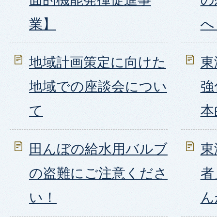
業】
へ
地域計画策定に向けた
東
地域での座談会につい
強
て
本
田んぼの給水用バルブ
東
の盗難にご注意くださ
者
い！
ん