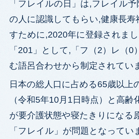
「フレイルの日」は,フレイル予
の人に認識してもらい,健康長寿
すために,2020年に登録されまし
「201」として,「フ（2）レ（
む語呂合わせから制定されてい
日本の総人口に占める65歳以上の
（令和5年10月1日時点）と高齢
が要介護状態や寝たきりになる
「フレイル」が問題となってい