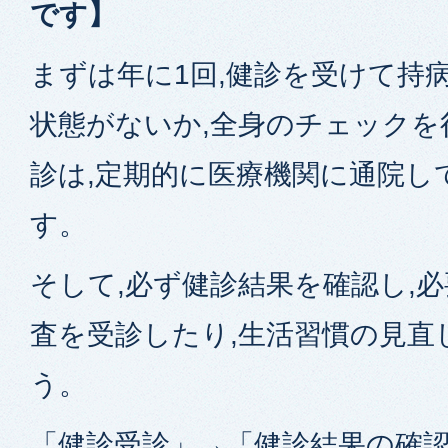
です】
まずは年に1回,健診を受けて持
状態がないか,全身のチェックを
診は,定期的に医療機関に通院し
す。
そして,必ず健診結果を確認し,
査を受診したり,生活習慣の見直
う。
「健診受診」→「健診結果の確