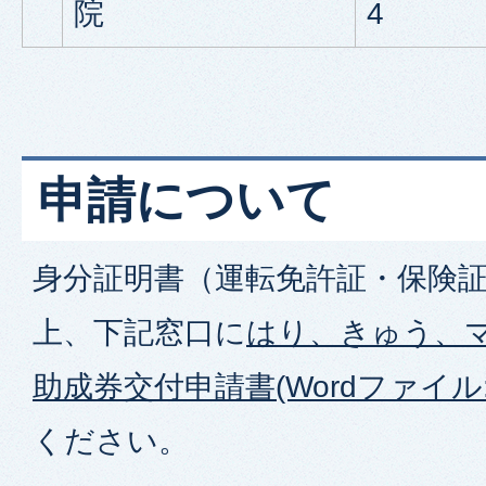
院
4
申請について
身分証明書（運転免許証・保険
上、下記窓口に
はり、きゅう、
助成券交付申請書(Wordファイル:1
ください。