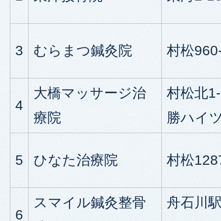
3
むらまつ鍼灸院
村松960
大橋マッサージ治
村松北1-1
4
療院
勝ハイツ
5
ひなた治療院
村松1287
スマイル鍼灸整骨
舟石川駅東
6