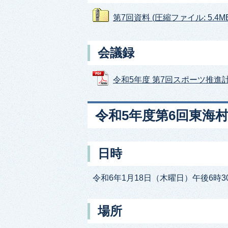
第7回資料 (圧縮ファイル: 5.4MB
会議録
令和5年度 第7回スポーツ推進計画
令和5年度第6回東海
日時
令和6年1月18日（木曜日）午後6時3
場所