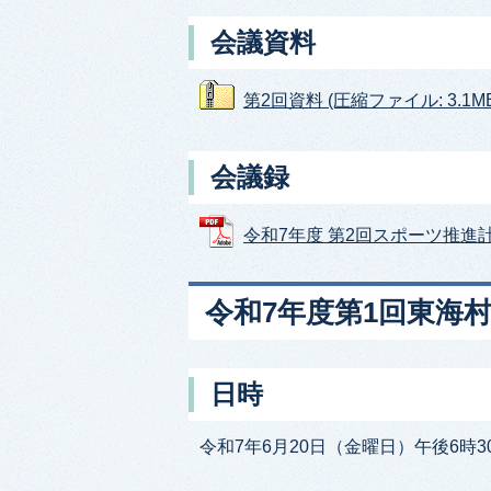
会議資料
第2回資料 (圧縮ファイル: 3.1MB
会議録
令和7年度 第2回スポーツ推進計画推
令和7年度第1回東海
日時
令和7年6月20日（金曜日）午後6時3