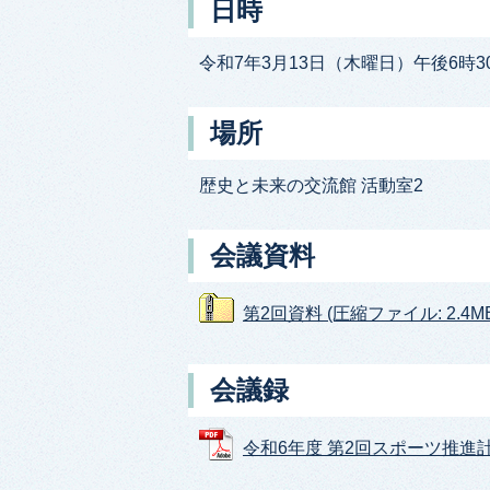
日時
令和7年3月13日（木曜日）午後6時3
場所
歴史と未来の交流館 活動室2
会議資料
第2回資料 (圧縮ファイル: 2.4MB
会議録
令和6年度 第2回スポーツ推進計画