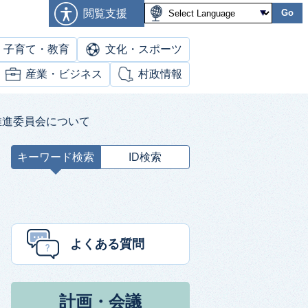
閲覧支援
Go
子育て・教育
文化・スポーツ
産業・ビジネス
村政情報
推進委員会について
キーワード検索
ID検索
キ
ー
ワ
ー
ド
よくある質問
検
索
計画・会議