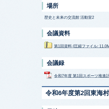
場所
歴史と未来の交流館 活動室2
会議資料
第1回資料 (圧縮ファイル: 11.0M
会議録
令和7年度 第1回スポーツ推進計画
令和6年度第2回東海