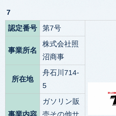
7
認定番号
第7号
株式会社照
事業所名
沼商事
舟石川714-
所在地
5
ガソリン販
事業内容
売その他サ