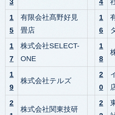
3
4
1
有限会社髙野好見
1
5
畳店
6
1
株式会社SELECT-
1
7
ONE
8
1
2
株式会社テルズ
9
0
2
2
株式会社関東技研