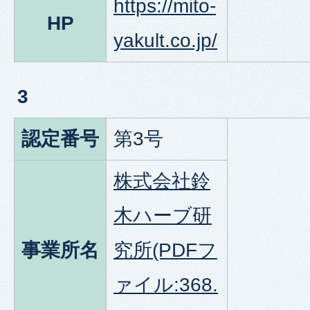
https://mito-
HP
yakult.co.jp/
3
認定番号
第3号
株式会社鈴
木ハーブ研
事業所名
究所(PDFフ
ァイル:368.