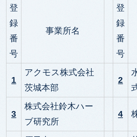
登
登
録
録
事業所名
番
番
号
号
アクモス株式会社
1
2
茨城本部
株式会社鈴木ハー
3
4
ブ研究所