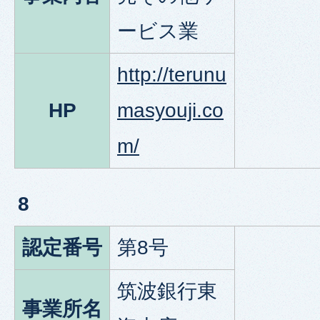
ービス業
http://terunu
HP
masyouji.co
m/
8
認定番号
第8号
筑波銀行東
事業所名