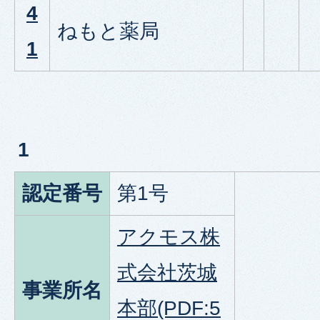
4
ねもと薬局
1
1
認定番号
第1号
アクモス株
式会社茨城
事業所名
本部(PDF:5