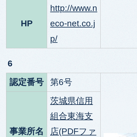
http://www.n
HP
eco-net.co.j
p/
6
認定番号
第6号
茨城県信用
組合東海支
事業所名
店(PDFファ