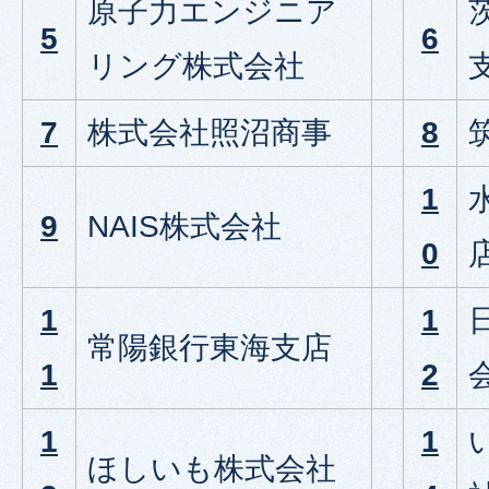
原子力エンジニア
5
6
リング株式会社
7
株式会社照沼商事
8
1
9
NAIS株式会社
0
1
1
常陽銀行東海支店
1
2
1
1
ほしいも株式会社