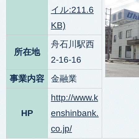
イル:211.6
KB)
舟石川駅西
所在地
2-16-16
事業内容
金融業
http://www.k
HP
enshinbank.
co.jp/