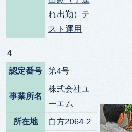
れ出勤）テ
スト運用
4
認定番号
第4号
株式会社ユ
事業所名
ーエム
所在地
白方2064-2