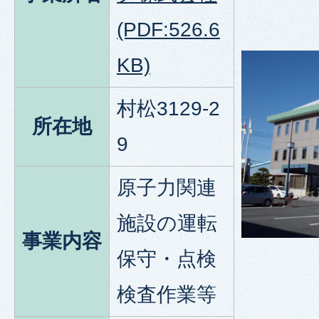
(PDF:526.6
KB)
村松3129-2
所在地
9
原子力関連
施設の運転
事業内容
保守・点検
検査作業等