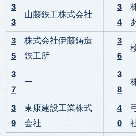
3
3
山藤鉄工株式会社
3
4
3
株式会社伊藤鋳造
3
5
鉄工所
6
3
3
ー
7
8
3
東康建設工業株式
4
9
会社
0