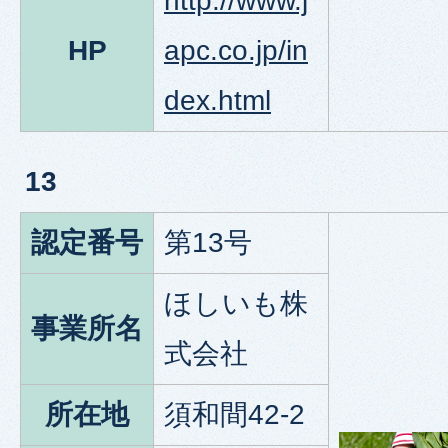
http://www.j
HP
apc.co.jp/in
dex.html
13
認定番号
第13号
ほしいも株
事業所名
式会社
所在地
須和間42-2