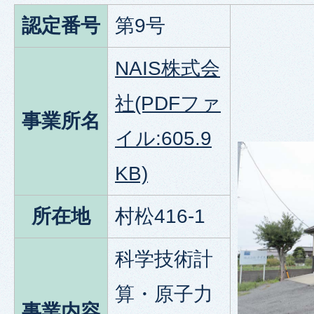
認定番号
第9号
NAIS株式会
社(PDFファ
事業所名
イル:605.9
KB)
所在地
村松416-1
科学技術計
算・原子力
事業内容