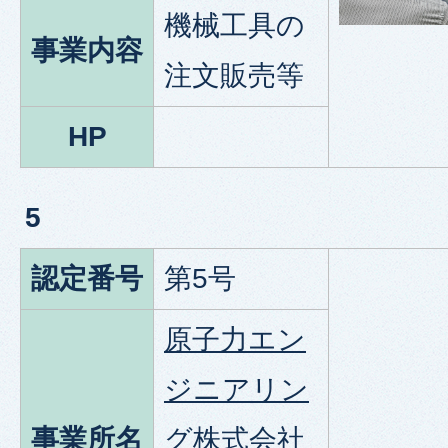
機械工具の
事業内容
注文販売等
HP
5
認定番号
第5号
原子力エン
ジニアリン
事業所名
グ株式会社