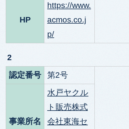
https://www.
HP
acmos.co.j
p/
2
認定番号
第2号
水戸ヤクル
ト販売株式
事業所名
会社東海セ