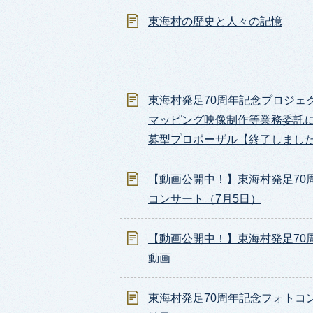
東海村の歴史と人々の記憶
東海村発足70周年記念プロジェ
マッピング映像制作等業務委託
募型プロポーザル【終了しまし
【動画公開中！】東海村発足70
コンサート（7月5日）
【動画公開中！】東海村発足70
動画
東海村発足70周年記念フォトコ