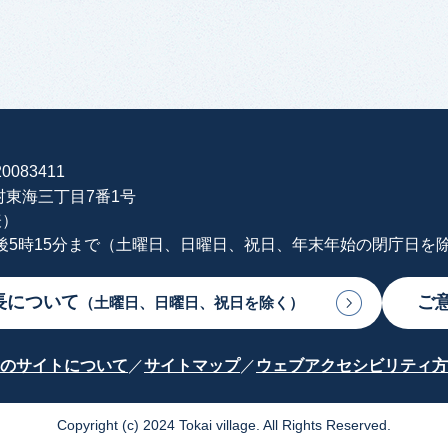
0083411
海村東海三丁目7番1号
表）
午後5時15分まで（土曜日、日曜日、祝日、年末年始の閉庁日を
長について
ご
（土曜日、日曜日、祝日を除く）
のサイトについて
サイトマップ
ウェブアクセシビリティ方
Copyright (c) 2024 Tokai village. All Rights Reserved.