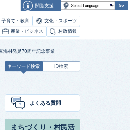
閲覧支援
Go
子育て・教育
文化・スポーツ
産業・ビジネス
村政情報
東海村発足70周年記念事業
キーワード検索
ID検索
キ
ー
ワ
ー
ド
よくある質問
検
索
まちづくり・村民活