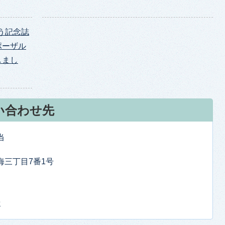
う記念誌
ポーザル
しまし
い合わせ先
当
東海三丁目7番1号
せ