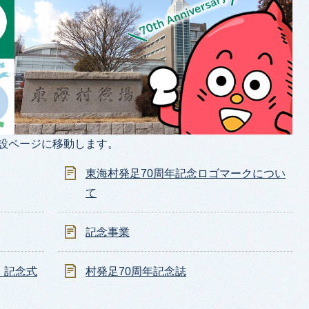
設ページに移動します。
東海村発足70周年記念ロゴマークについ
て
記念事業
・記念式
村発足70周年記念誌