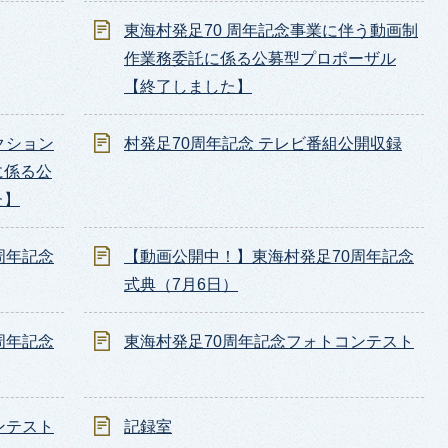
東海村発足70 周年記念事業に伴う動画制
作業務委託に係る公募型プロポーザル
【終了しました】
クション
村発足70周年記念 テレビ番組公開収録
に係る公
た】
周年記念
【動画公開中！】東海村発足70周年記念
式典（7月6日）
周年記念
東海村発足70周年記念フォトコンテスト
ンテスト
記録室