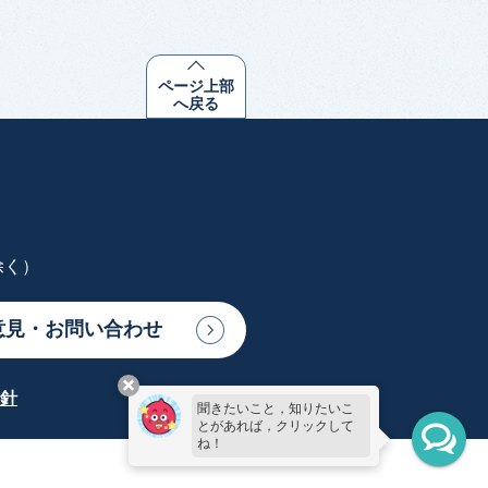
ページ上部
へ戻る
除く）
意見・お問い合わせ
針
聞きたいこと，知りたいこ
とがあれば，クリックして
ね！