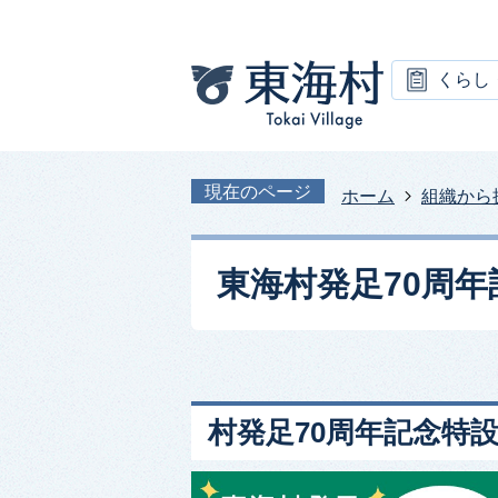
くらし
現在のページ
ホーム
組織から
東海村発足70周年
村発足70周年記念特