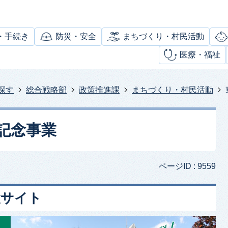
・手続き
防災・安全
まちづくり・村民活動
医療・福祉
探す
総合戦略部
政策推進課
まちづくり・村民活動
記念事業
ページID :
9559
設サイト