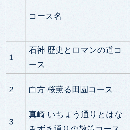
コース名
石神 歴史とロマンの道コ
1
ース
2
白方 桜薫る田園コース
真崎 いちょう通りとはな
3
みずき通りの散策コース