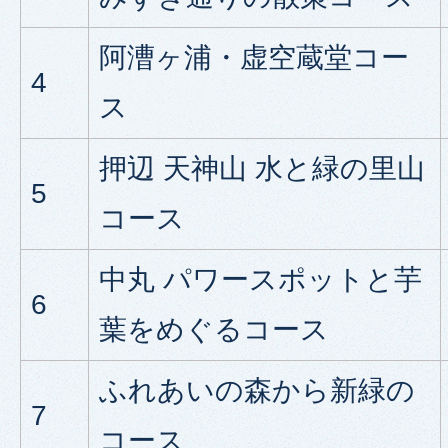
阿漕ヶ浦・虚空蔵堂コー
4
ス
押辺 天神山 水と緑の里山
5
コース
中丸 パワースポットと芋
6
葉をめぐるコース
ふれあいの森から新緑の
7
コース