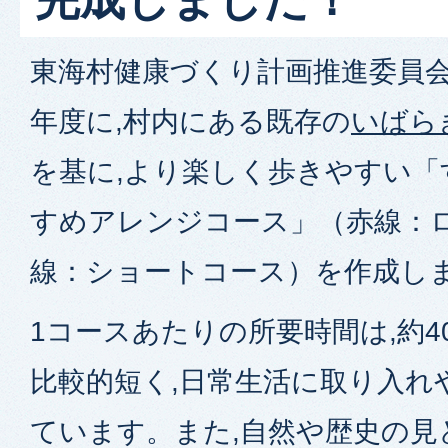
東海村健康づくり計画推進委員会
年度に,村内にある既存の
いばら
を基に,より楽しく歩きやすい「
すめアレンジコース」（赤線：ロ
線：ショートコース）を作成し
1コースあたりの所要時間は,約4
比較的短く,日常生活に取り入れ
ています。また,自然や歴史の見