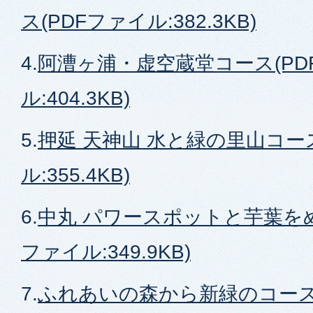
ス(PDFファイル:382.3KB)
4.
阿漕ヶ浦・虚空蔵堂コース(PD
ル:404.3KB)
5.
押延 天神山 水と緑の里山コース
ル:355.4KB)
6.
中丸 パワースポットと芋葉をめ
ファイル:349.9KB)
7.
ふれあいの森から新緑のコース