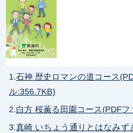
1.
石神 歴史ロマンの道コース(P
ル:356.7KB)
2.
白方 桜薫る田園コース(PDFファイ
3.
真崎 いちょう通りとはなみず