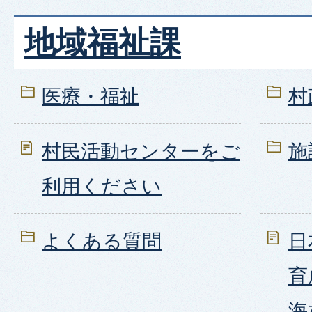
地域福祉課
医療・福祉
村
村民活動センターをご
施
利用ください
よくある質問
日
育
海