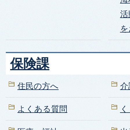
活
を
保険課
住民の方へ
介
よくある質問
く