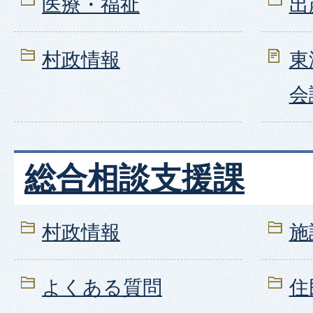
医療・福祉
出
村政情報
東
会
総合相談支援課
村政情報
施
よくある質問
住