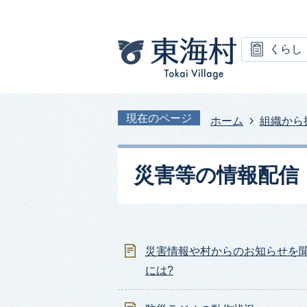
くらし
現在のページ
ホーム
組織から
災害等の情報配信
災害情報や村からのお知らせを
には?