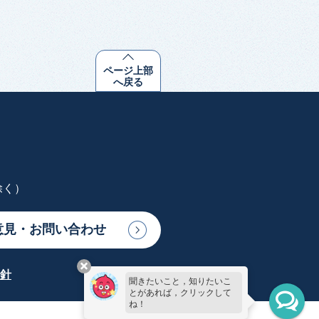
ページ上部
へ戻る
除く）
意見・お問い合わせ
針
聞きたいこと，知りたいこ
とがあれば，クリックして
ね！