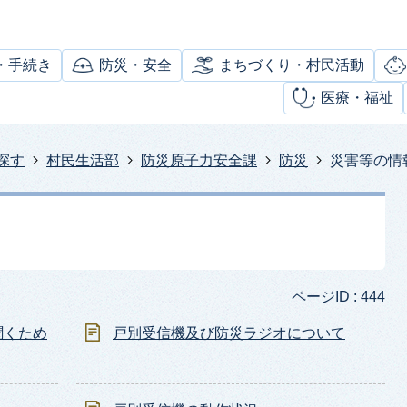
・手続き
防災・安全
まちづくり・村民活動
医療・福祉
探す
村民生活部
防災原子力安全課
防災
災害等の情
ページID :
444
聞くため
戸別受信機及び防災ラジオについて