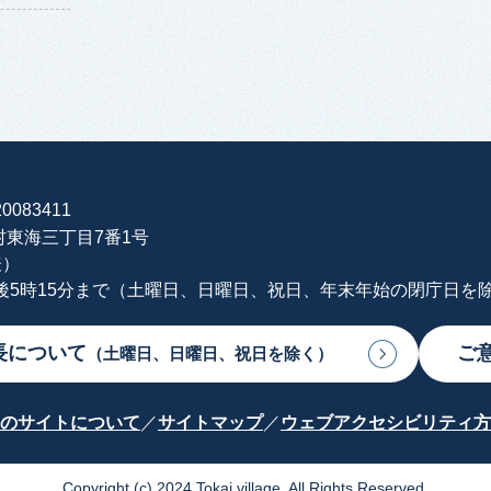
0083411
海村東海三丁目7番1号
表）
午後5時15分まで（土曜日、日曜日、祝日、年末年始の閉庁日を
長について
ご
（土曜日、日曜日、祝日を除く）
のサイトについて
サイトマップ
ウェブアクセシビリティ方
Copyright (c) 2024 Tokai village. All Rights Reserved.