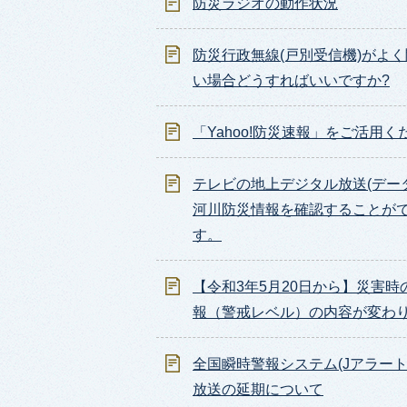
防災ラジオの動作状況
防災行政無線(戸別受信機)がよ
い場合どうすればいいですか?
「Yahoo!防災速報」をご活用く
テレビの地上デジタル放送(デー
河川防災情報を確認することが
す。
【令和3年5月20日から】災害時
報（警戒レベル）の内容が変わ
全国瞬時警報システム(Jアラート
放送の延期について