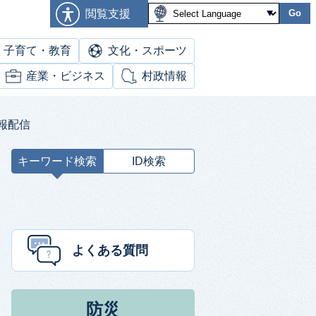
閲覧支援
Go
子育て・教育
文化・スポーツ
産業・ビジネス
村政情報
報配信
キーワード検索
ID検索
キ
ー
ワ
ー
ド
よくある質問
検
索
防災