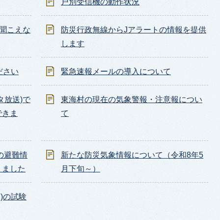
戸別受信機の動作状況
く聞こえな
防災行政無線からJアラートの情報を提供
します
ださい
緊急速報メールの導入について
タ放送)で
東海村の現在の気象警報・注意報につい
できま
て
の避難情
新たな防災気象情報について（令和8年5
りました
月下旬～）
)の試験