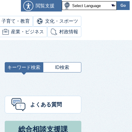
閲覧支援
Go
子育て・教育
文化・スポーツ
産業・ビジネス
村政情報
キーワード検索
ID検索
キ
ー
ワ
ー
ド
よくある質問
検
索
総合相談支援課