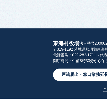
東海村役場
法人番号200002
〒319-1192 茨城県那珂郡東
電話番号：029-282-1711（代
開庁時間：午前8時30分から
戸籍届出・窓口業務延
こ