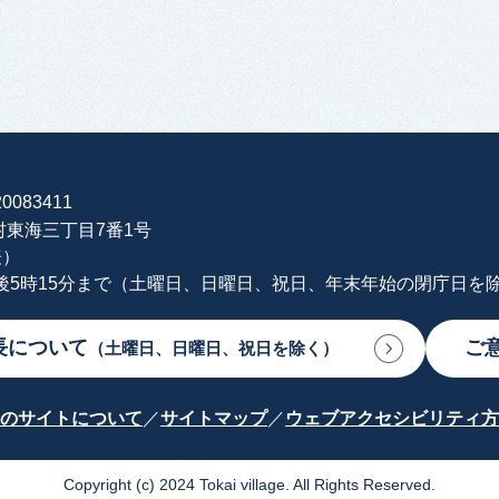
0083411
海村東海三丁目7番1号
表）
午後5時15分まで（土曜日、日曜日、祝日、年末年始の閉庁日を
長について
ご
（土曜日、日曜日、祝日を除く）
のサイトについて
サイトマップ
ウェブアクセシビリティ方
Copyright (c) 2024 Tokai village. All Rights Reserved.