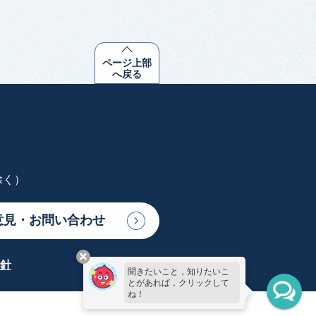
ページ上部
へ戻る
除く）
意見・お問い合わせ
針
聞きたいこと，知りたいこ
とがあれば，クリックして
ね！