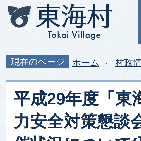
現在のページ
ホーム
村政
平成29年度「東
力安全対策懇談