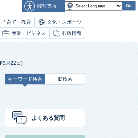
閲覧支援
Go
子育て・教育
文化・スポーツ
産業・ビジネス
村政情報
3月22日)
キーワード検索
ID検索
キ
ー
ワ
ー
ド
よくある質問
検
索