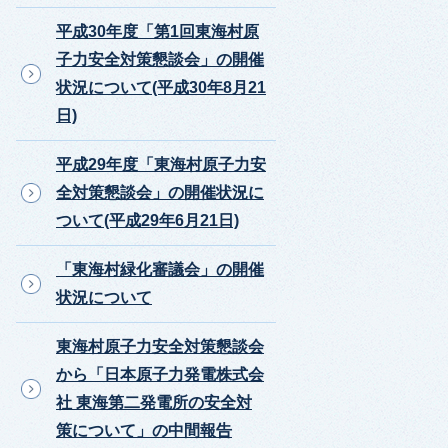
平成30年度「第1回東海村原
子力安全対策懇談会」の開催
状況について(平成30年8月21
日)
平成29年度「東海村原子力安
全対策懇談会」の開催状況に
ついて(平成29年6月21日)
「東海村緑化審議会」の開催
状況について
東海村原子力安全対策懇談会
から「日本原子力発電株式会
社 東海第二発電所の安全対
策について」の中間報告