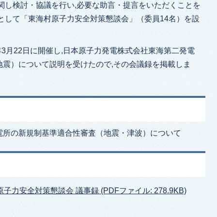
関し検討・協議を行い,必要な助言・提言をいただくことを
として「東海村原子力安全対策懇談会」（委員14名）を設
年3月22日に開催し,日本原子力発電株式会社東海第二発電
地震）について説明を受けたので,その会議録を掲載しま
電所の新規制基準適合性審査（地震・津波）について
子力安全対策懇談会 議事録 (PDFファイル: 278.9KB)