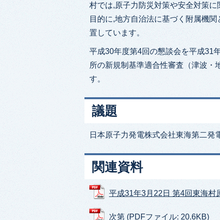
村では,原子力防災対策や安全対策に
目的に,地方自治法に基づく附属機関
置しています。
平成30年度第4回の懇談会を平成31
所の新規制基準適合性審査（津波・
す。
議題
日本原子力発電株式会社東海第二発
関連資料
平成31年3月22日 第4回東海村原
次第 (PDFファイル: 20.6KB)