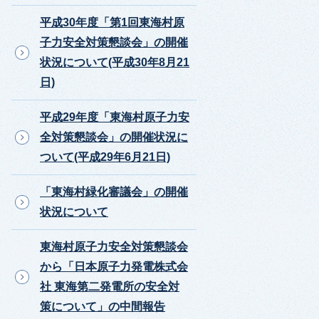
平成30年度「第1回東海村原
子力安全対策懇談会」の開催
状況について(平成30年8月21
日)
平成29年度「東海村原子力安
全対策懇談会」の開催状況に
ついて(平成29年6月21日)
「東海村緑化審議会」の開催
状況について
東海村原子力安全対策懇談会
から「日本原子力発電株式会
社 東海第二発電所の安全対
策について」の中間報告