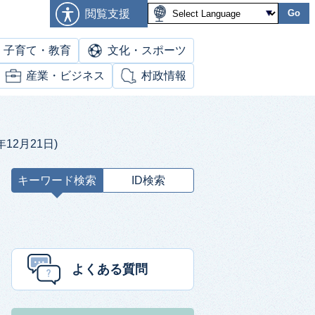
閲覧支援
Go
子育て・教育
文化・スポーツ
産業・ビジネス
村政情報
2月21日)
キーワード検索
ID検索
キ
ー
ワ
ー
ド
よくある質問
検
索