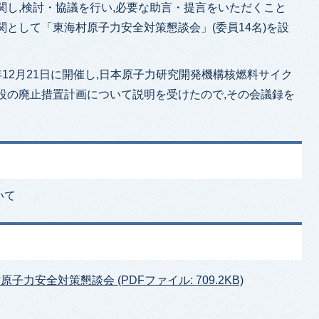
関し,検討・協議を行い,必要な助言・提言をいただくこと
関として「東海村原子力安全対策懇談会」(委員14名)を設
年12月21日に開催し,日本原子力研究開発機構核燃料サイク
設の廃止措置計画について説明を受けたので,その会議録を
いて
原子力安全対策懇談会 (PDFファイル: 709.2KB)