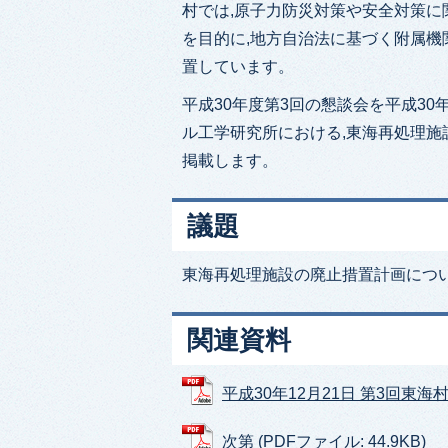
村では,原子力防災対策や安全対策に
を目的に,地方自治法に基づく附属機
置しています。
平成30年度第3回の懇談会を平成30
ル工学研究所における,東海再処理施
掲載します。
議題
東海再処理施設の廃止措置計画につ
関連資料
平成30年12月21日 第3回東海村
次第 (PDFファイル: 44.9KB)