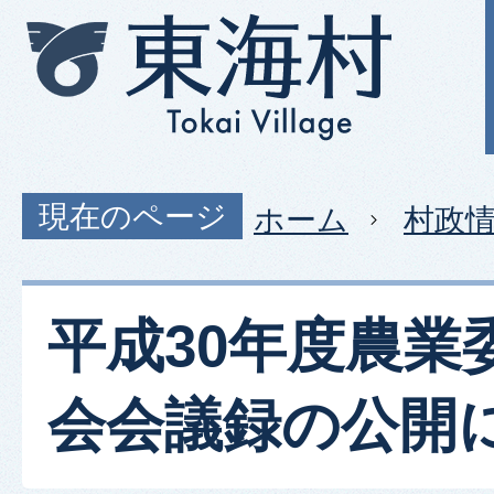
現在のページ
ホーム
村政
平成30年度農業
会会議録の公開