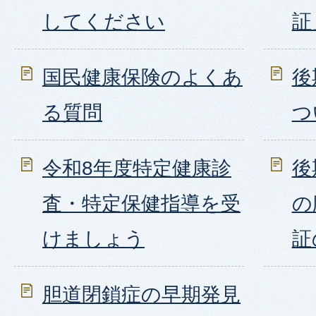
してください
証
国民健康保険のよくあ
後
る質問
つ
令和8年度特定健康診
後
査・特定保健指導を受
の
けましょう
証
胆道閉鎖症の早期発見