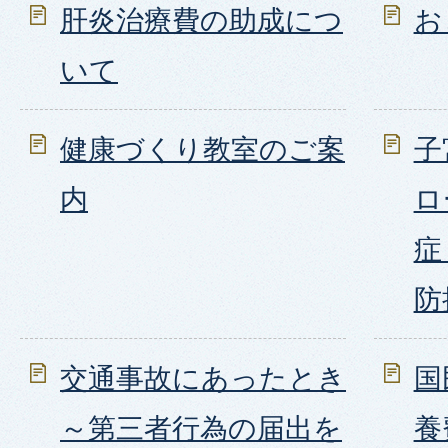
肝炎治療費の助成につ
お
いて
健康づくり教室のご案
子
内
ロ
症
防
交通事故にあったとき
国
～第三者行為の届出を
養