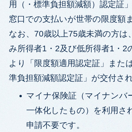
用（・標準負担額減額）認定証
窓口での支払いが世帯の限度額
なお、70歳以上75歳未満の方
み所得者1・2及び低所得者1・
より「限度額適用認定証」また
準負担額減額認定証」が交付さ
マイナ保険証（マイナンバ
一体化したもの）を利用さ
申請不要です。