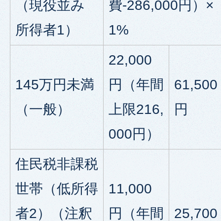
（現役並み
費-286,000円）×
所得者1）
1%
22,000
145万円未満
円（年間
61,500
（一般）
上限216,
円
000円）
住民税非課税
世帯（低所得
11,000
者2）（注釈
円（年間
25,700