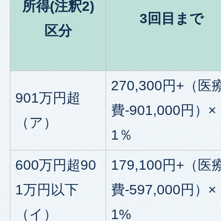
所得(注釈2)
3回目まで
区分
270,300円+（医
901万円超
費-901,000円）×
（ア）
1％
600万円超90
179,100円+（医
1万円以下
費-597,000円）×
（イ）
1%