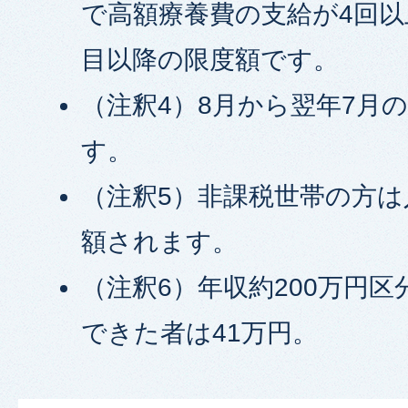
で高額療養費の支給が4回以
目以降の限度額です。
（注釈4）8月から翌年7月
す。
（注釈5）非課税世帯の方
額されます。
（注釈6）年収約200万円
できた者は41万円。