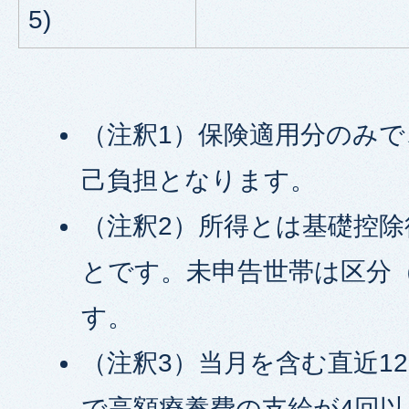
5)
（注釈1）保険適用分のみ
己負担となります。
（注釈2）所得とは基礎控
とです。未申告世帯は区分
す。
（注釈3）当月を含む直近1
で高額療養費の支給が4回以