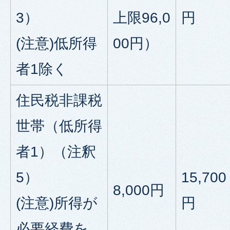
3）
上限96,0
円
(注意)低所得
00円）
者1除く
住民税非課税
世帯（低所得
者1）（注釈
5）
15,700
8,000円
(注意)所得が
円
必要経費を