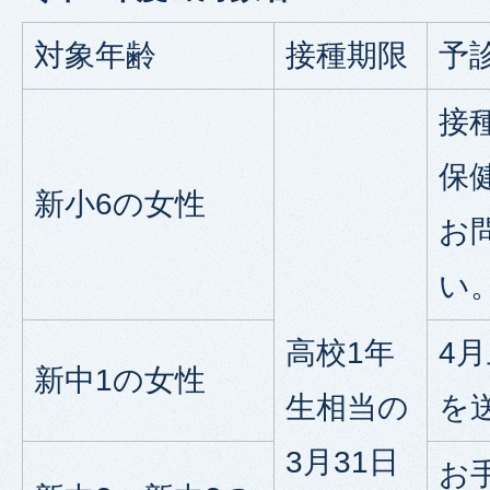
対象年齢
接種期限
予
接
保
新小6の女性
お
い
高校1年
4
新中1の女性
生相当の
を
3月31日
お