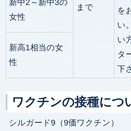
新中2～新中3の
まで
を
女性
い
い
新高1相当の女
タ
性
下
ワクチンの接種につ
シルガード9（9価ワクチン）