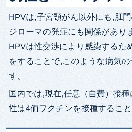
HPVは,子宮頸がん以外にも,肛
ジローマの発症にも関係があり
HPVは性交渉により感染するた
をすることで,このような病気の
す。
国内では,現在,任意（自費）接種
性は4価ワクチンを接種するこ