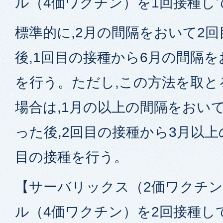
ル（4価ワクチン）を1回接種し
標準的に,2月の間隔をおいて2
後,1回目の接種から6月の間隔を
を行う。ただし,この方法を取
場合は,1月の以上の間隔をおい
った後,2回目の接種から3月以
目の接種を行う。
【サーバリックス（2価ワクチ
ル（4価ワクチン）を2回接種し