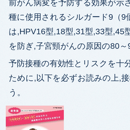
前がん病変を予防する効果が示さ
種に使用されるシルガード9（9
は,HPV16型,18型,31型,33型,4
を防ぎ,子宮頸がんの原因の80～
予防接種の有効性とリスクを十
ために,以下を必ずお読みの上,
う。