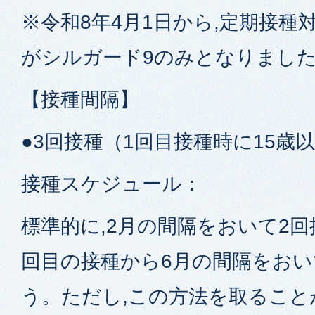
※令和8年4月1日から,定期接種
がシルガード9のみとなりまし
【接種間隔】
●3回接種（1回目接種時に15歳
接種スケジュール：
標準的に,2月の間隔をおいて2回
回目の接種から6月の間隔をおい
う。ただし,この方法を取ること