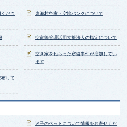
用くださ
東海村空家・空地バンクについて
報
空家等管理活用支援法人の指定について
空き家をねらった窃盗事件が増加してい
ます
配布して
迷子のペットについて情報をお寄せくだ