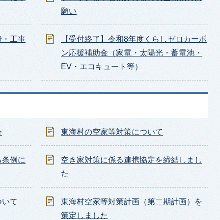
願い
費・工事
【受付終了】令和8年度くらしゼロカーボ
ン応援補助金（家電・太陽光・蓄電池・
EV・エコキュート等）
会
東海村の空家等対策について
る条例に
空き家対策に係る連携協定を締結しまし
た
ついて
東海村空家等対策計画（第二期計画）を
策定しました