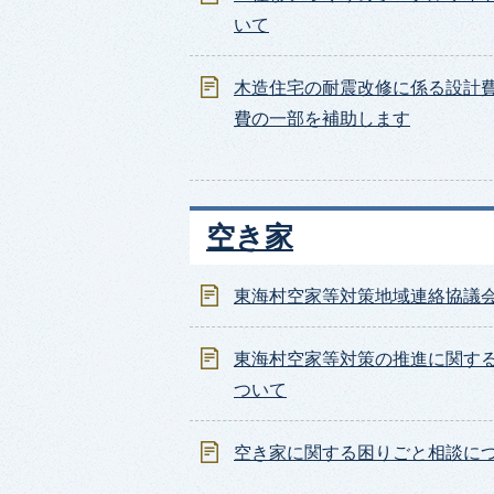
いて
木造住宅の耐震改修に係る設計
費の一部を補助します
空き家
東海村空家等対策地域連絡協議
東海村空家等対策の推進に関す
ついて
空き家に関する困りごと相談に