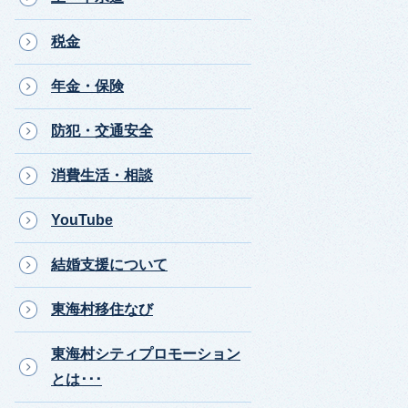
税金
年金・保険
防犯・交通安全
消費生活・相談
YouTube
結婚支援について
東海村移住なび
東海村シティプロモーション
とは･･･