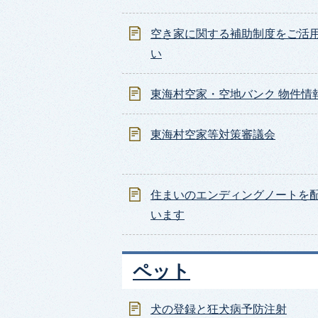
空き家に関する補助制度をご活
い
東海村空家・空地バンク 物件情
東海村空家等対策審議会
住まいのエンディングノートを
います
ペット
犬の登録と狂犬病予防注射