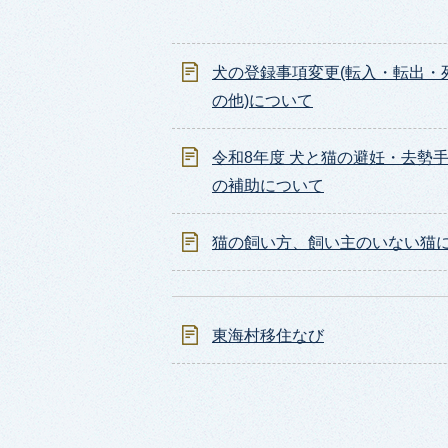
犬の登録事項変更(転入・転出・
の他)について
令和8年度 犬と猫の避妊・去勢
の補助について
猫の飼い方、飼い主のいない猫
東海村移住なび