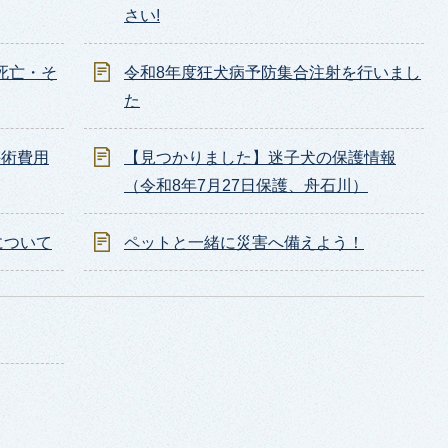
さい!
死亡・そ
令和8年度狂犬病予防集合注射を行いまし
た
手術費用
【見つかりました】迷子犬の保護情報
（令和8年7月27日保護、舟石川）
について
ペットと一緒に災害へ備えよう！