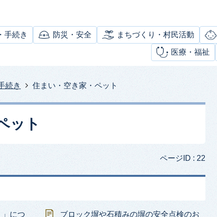
・手続き
防災・安全
まちづくり・村民活動
医療・福祉
手続き
住まい・空き家・ペット
ペット
ページID :
22
ト」につ
ブロック塀や石積みの塀の安全点検のお