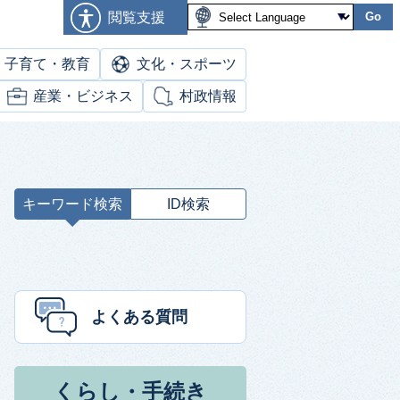
閲覧支援
Go
子育て・教育
文化・スポーツ
産業・ビジネス
村政情報
キーワード検索
ID検索
キ
ー
ワ
ー
ド
よくある質問
検
索
くらし・手続き