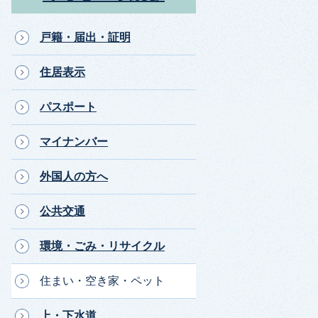
戸籍・届出・証明
住居表示
パスポート
マイナンバー
外国人の方へ
公共交通
環境・ごみ・リサイクル
住まい・空き家・ペット
上・下水道