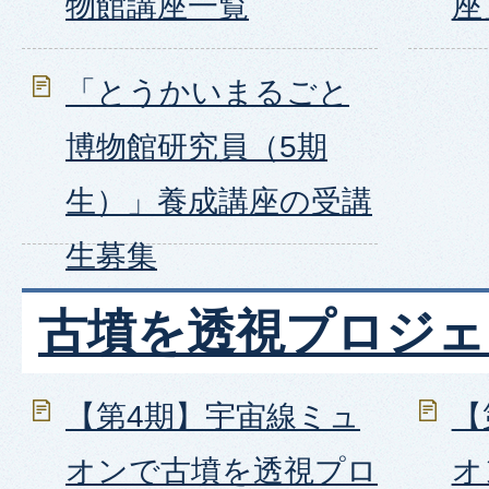
物館講座一覧
座
「とうかいまるごと
博物館研究員（5期
生）」養成講座の受講
生募集
古墳を透視プロジェ
【第4期】宇宙線ミュ
【
オンで古墳を透視プロ
オ