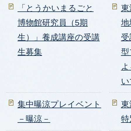
「とうかいまるごと
東
博物館研究員（5期
地
生）」養成講座の受講
受
生募集
型
よ
い
集中曝涼プレイベント
東
－曝涼－
特