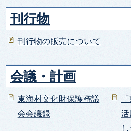
刊行物
刊行物の販売について
会議・計画
東海村文化財保護審議
「
会会議録
活
し