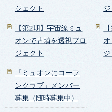
ジェクト
ジ
【第2期】宇宙線ミュ
【
オンで古墳を透視プロ
オ
ジェクト
ジ
「ミュオンにコーフ
ンクラブ」メンバー
募集（随時募集中）