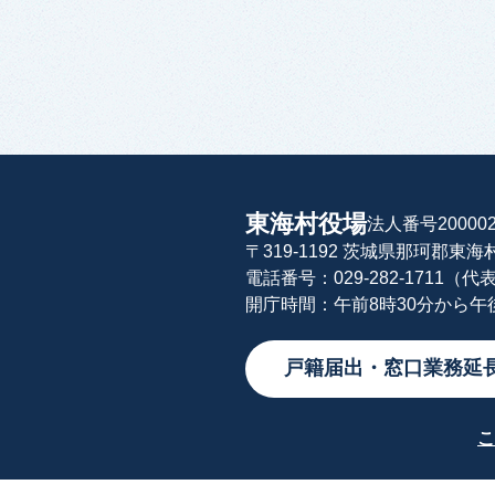
東海村役場
法人番号200002
〒319-1192 茨城県那珂郡東
電話番号：029-282-1711（代
開庁時間：午前8時30分から
戸籍届出・窓口業務延
こ