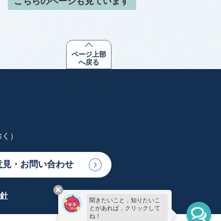
こちらのページも見ています
ページ上部
へ戻る
除く）
意見・お問い合わせ
針
聞きたいこと，知りたいこ
とがあれば，クリックして
ね！