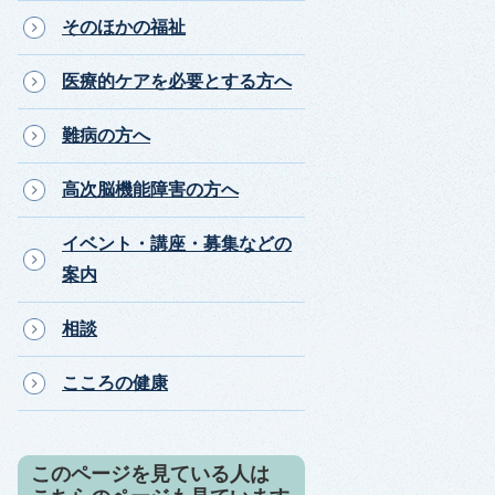
そのほかの福祉
医療的ケアを必要とする方へ
難病の方へ
高次脳機能障害の方へ
イベント・講座・募集などの
案内
相談
こころの健康
このページを見ている人は