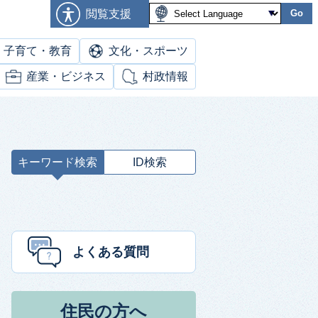
閲覧支援
Go
子育て・教育
文化・スポーツ
産業・ビジネス
村政情報
キーワード検索
ID検索
キ
ー
ワ
ー
ド
よくある質問
検
索
住民の方へ