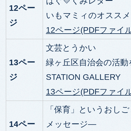
はぐ💛くみレター
12ペー
いもマミィのオススメ
ジ
12ページ(PDFファイル:
文芸とうかい
13ペー
緑ヶ丘区自治会の活動
ジ
STATION GALLERY
13ページ(PDFファイル:5
「保育」というおしご
14ペー
メッセージ―