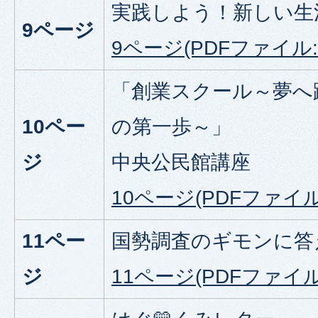
実践しよう！新しい生
9
ページ
9ページ(PDFファイル:3
「創業スクール～夢へ
10ペー
の第一歩～」
ジ
中央公民館講座
10ページ(PDFファイル:
11ペー
国勢調査のギモンに答
ジ
11ページ(PDFファイル:8