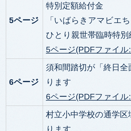
特別定額給付金
5ページ
「いばらきアマビエち
ひとり親世帯臨時特別
5ページ(PDFファイル:7
須和間踏切が「終日全
6ページ
ります
6ページ(PDFファイル:7
村立小中学校の通学区
ります