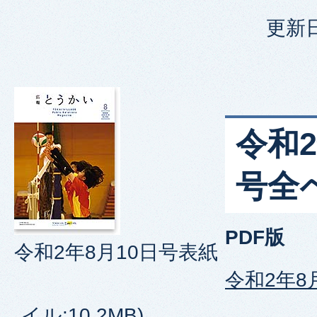
更新日
令和2
号全
PDF版
令和2年8月10日号表紙
令和2年8
イル:10.2MB)