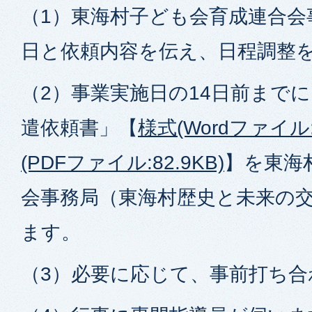
（1）東海村子ども会育成連合会
日と依頼内容を伝え、日程調整
（2）事業実施日の14日前まで
遣依頼書」【
様式(Wordファイル:
(PDFファイル:82.9KB)
】を東海
会事務局（東海村歴史と未来の
ます。
（3）必要に応じて、事前打ち