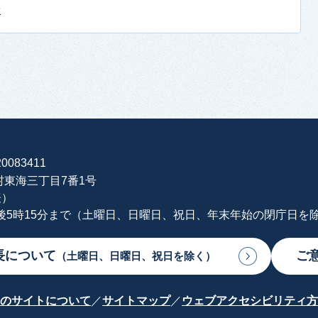
せ
0083411
海村東海三丁目7番1号
表）
午後5時15分まで（土曜日、日曜日、祝日、年末年始の閉庁日を
長について
ご
（土曜日、日曜日、祝日を除く）
のサイトについて
サイトマップ
ウェブアクセシビリティ方