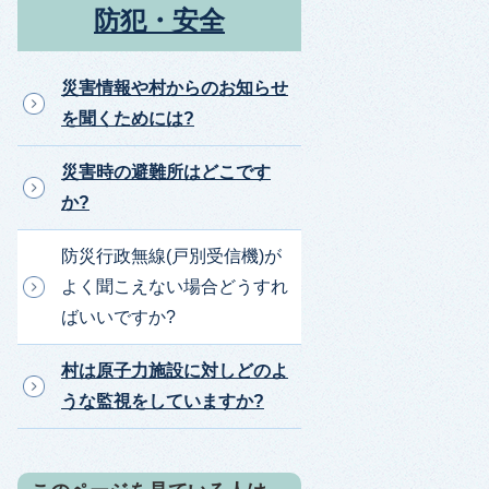
防犯・安全
災害情報や村からのお知らせ
を聞くためには?
災害時の避難所はどこです
か?
防災行政無線(戸別受信機)が
よく聞こえない場合どうすれ
ばいいですか?
村は原子力施設に対しどのよ
うな監視をしていますか?