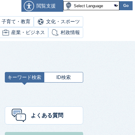
閲覧支援
Go
子育て・教育
文化・スポーツ
産業・ビジネス
村政情報
キーワード検索
ID検索
キ
ー
ワ
ー
ド
よくある質問
検
索