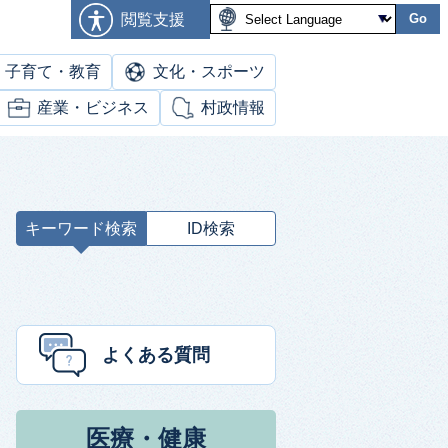
閲覧支援
Go
子育て・教育
文化・スポーツ
産業・ビジネス
村政情報
キーワード検索
ID検索
キ
ー
ワ
ー
ド
よくある質問
検
索
医療・健康