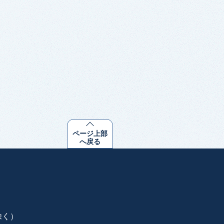
ページ上部
へ戻る
除く）