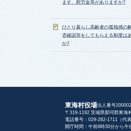
ます。慰労金等がありますか?
ひとり暮らし高齢者の孤独感の
否確認等をしてもらえる制度は
か?
東海村役場
法人番号200002
〒319-1192 茨城県那珂郡東
電話番号：029-282-1711（代
開庁時間：午前8時30分から