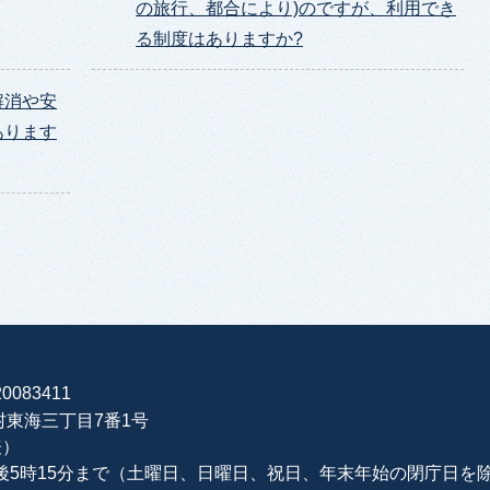
の旅行、都合により)のですが、利用でき
る制度はありますか?
解消や安
あります
0083411
海村東海三丁目7番1号
表）
午後5時15分まで（土曜日、日曜日、祝日、年末年始の閉庁日を