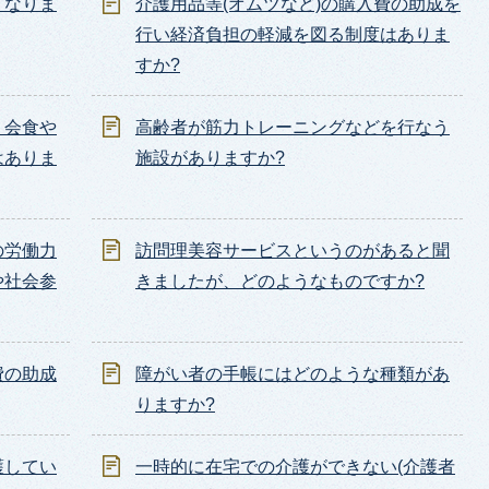
うなりま
介護用品等(オムツなど)の購入費の助成を
行い経済負担の軽減を図る制度はありま
すか?
、会食や
高齢者が筋力トレーニングなどを行なう
はありま
施設がありますか?
の労働力
訪問理美容サービスというのがあると聞
や社会参
きましたが、どのようなものですか?
費の助成
障がい者の手帳にはどのような種類があ
りますか?
護してい
一時的に在宅での介護ができない(介護者