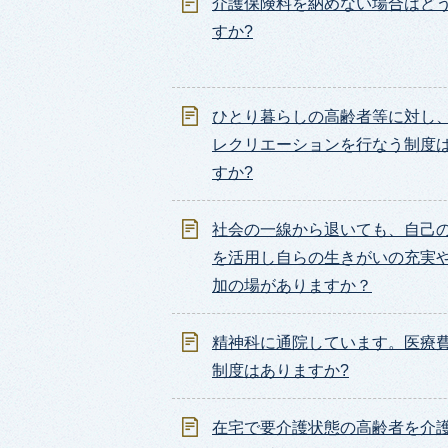
介護保険料を納めない場合はど
すか?
ひとり暮らしの高齢者等に対し
レクリエーションを行なう制度
すか?
社会の一線から退いても、自己
を活用し自らの生きがいの充実
加の場がありますか？
精神科に通院しています。医療
制度はありますか?
在宅で要介護状態の高齢者を介