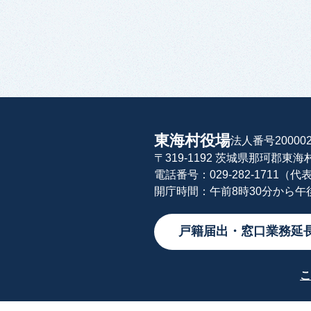
東海村役場
法人番号200002
〒319-1192 茨城県那珂郡東
電話番号：029-282-1711（代
開庁時間：午前8時30分から
戸籍届出・窓口業務延
こ