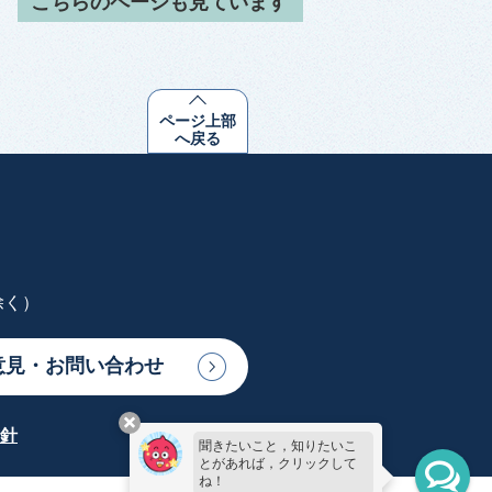
こちらのページも見ています
ページ上部
へ戻る
除く）
意見・お問い合わせ
針
聞きたいこと，知りたいこ
とがあれば，クリックして
ね！