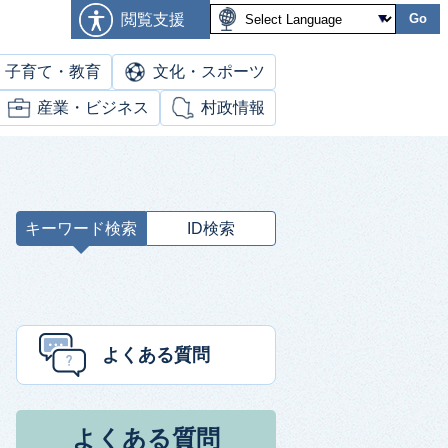
閲覧支援
Go
子育て・教育
文化・スポーツ
産業・ビジネス
村政情報
キーワード検索
ID検索
キ
ー
ワ
ー
ド
よくある質問
検
索
よくある質問