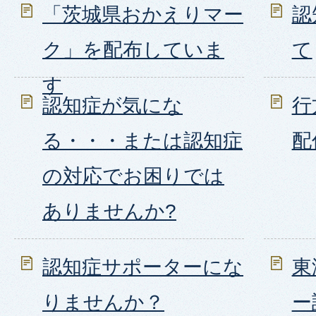
「茨城県おかえりマー
認
ク」を配布していま
て
す
認知症が気にな
行
る・・・または認知症
配
の対応でお困りでは
ありませんか?
認知症サポーターにな
東
りませんか？
ー