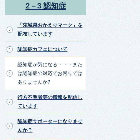
2－3 認知症
「茨城県おかえりマーク」を
配布しています
認知症カフェについて
認知症が気になる・・・また
は認知症の対応でお困りでは
ありませんか?
行方不明者等の情報を配信し
ています
認知症サポーターになりませ
んか？