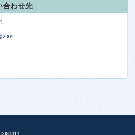
い合わせ先
当
2005
せ
0083411