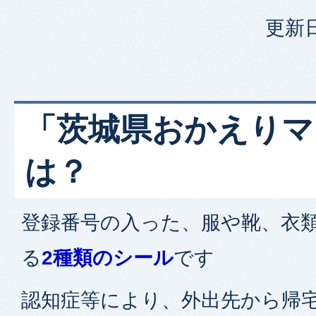
更新日
「茨城県おかえりマ
は？
登録番号の入った、服や靴、衣
る
2種類のシール
です
認知症等により、外出先から帰