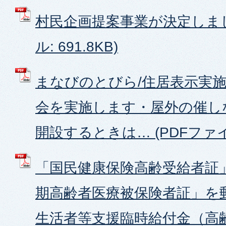
村民企画提案事業が決定しまし
ル: 691.8KB)
まなびのとびら/住居表示実
会を実施します・屋外の催し
開設するときは… (PDFファイル:
「国民健康保険高齢受給者証」
期高齢者医療被保険者証」を
生活者等支援臨時給付金（高