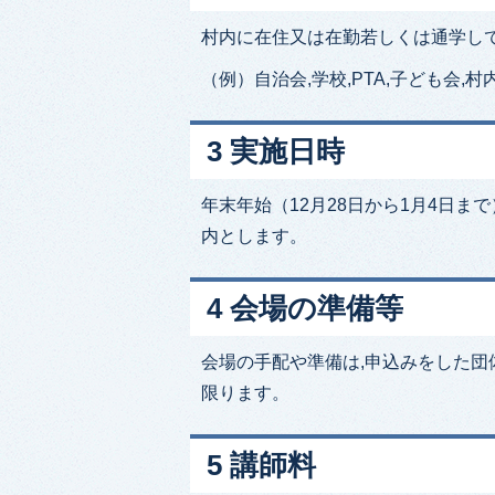
村内に在住又は在勤若しくは通学し
（例）自治会,学校,PTA,子ども会,
3 実施日時
年末年始（12月28日から1月4日ま
内とします。
4 会場の準備等
会場の手配や準備は,申込みをした団
限ります。
5 講師料