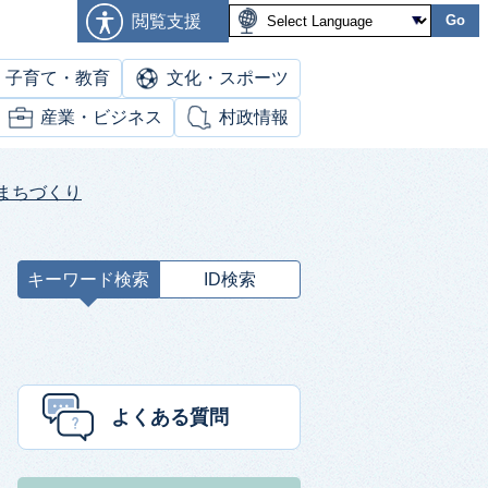
閲覧支援
Go
子育て・教育
文化・スポーツ
産業・ビジネス
村政情報
まちづくり
キーワード検索
ID検索
キ
ー
ワ
ー
ド
よくある質問
検
索