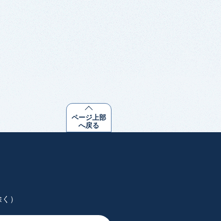
ページ上部
へ戻る
除く）