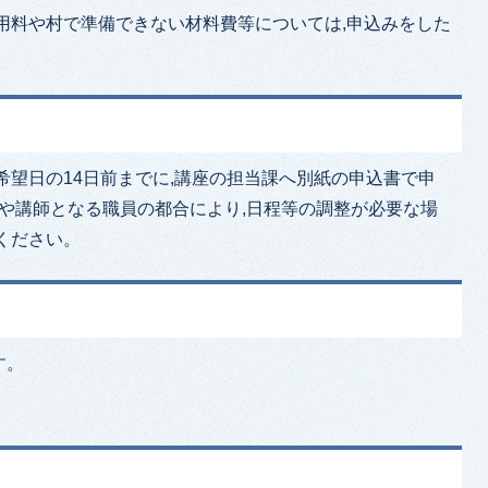
用料や村で準備できない材料費等については,申込みをした
希望日の14日前までに,講座の担当課へ別紙の申込書で申
務や講師となる職員の都合により,日程等の調整が必要な場
ください。
す。