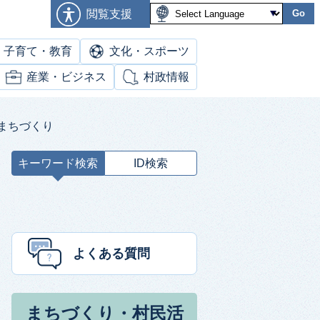
閲覧支援
Go
子育て・教育
文化・スポーツ
産業・ビジネス
村政情報
まちづくり
キーワード検索
ID検索
キ
ー
ワ
ー
ド
よくある質問
検
索
まちづくり・村民活