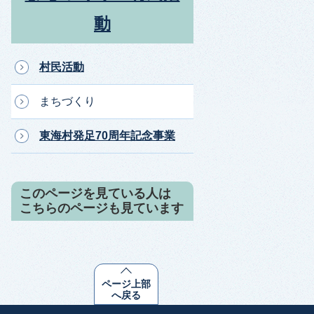
動
村民活動
まちづくり
東海村発足70周年記念事業
このページを見ている人は
こちらのページも見ています
ページ上部
へ戻る