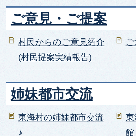
ご意見・ご提案
村民からのご意見紹介
ご
(村民提案実績報告)
姉妹都市交流
東海村の姉妹都市交流
東
♪
館 