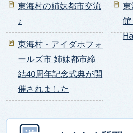
東海村の姉妹都市交流
東
♪
館 
Ha
東海村・アイダホフォ
ールズ市 姉妹都市締
結40周年記念式典が開
催されました