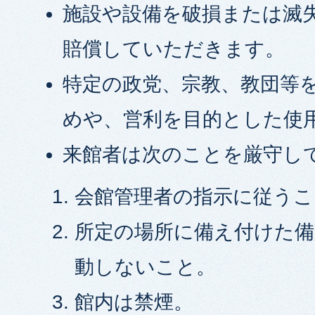
施設や設備を破損または滅
賠償していただきます。
特定の政党、宗教、教団等
めや、営利を目的とした使
来館者は次のことを厳守し
会館管理者の指示に従うこ
所定の場所に備え付けた備
動しないこと。
館内は禁煙。