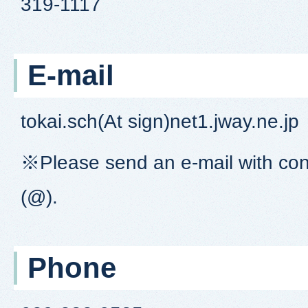
319-1117
E-mail
tokai.sch(At sign)net1.jway.ne.jp
※Please send an e-mail with conv
(@).
Phone