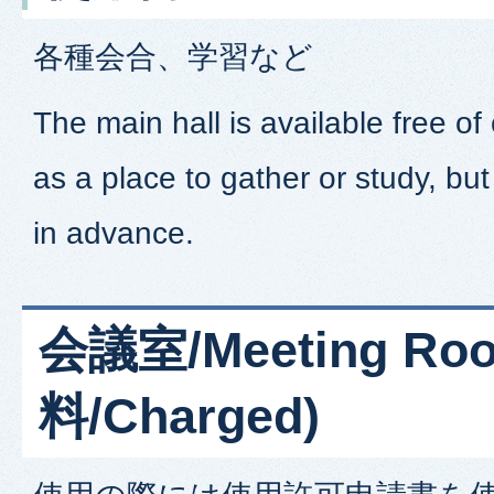
各種会合、学習など
The main hall is available free o
as a place to gather or study, b
in advance.
会議室/Meeting Ro
料/Charged)