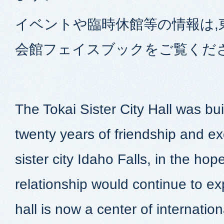
イベントや臨時休館等の情報は,
会館フェイスブックをご覧くだ
The Tokai Sister City Hall was b
twenty years of friendship and e
sister city Idaho Falls, in the hope
relationship would continue to e
hall is now a center of internatio