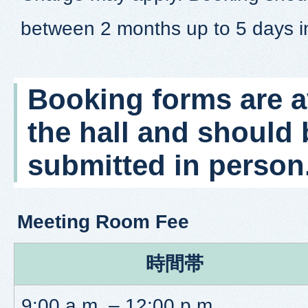
between 2 months up to 5 days i
Booking forms are av
the hall and should 
submitted in person
Meeting Room Fee
時間帯
9:00 a.m. – 12:00 p.m.