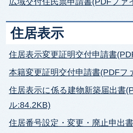
広域交付住民票申請書(PDFファイル:
住居表示
住居表示変更証明交付申請書(PDFフ
本籍変更証明交付申請書(PDFファイ
住居表示に係る建物新築届出書(P
ル:84.2KB)
住居番号設定・変更・廃止申出書(