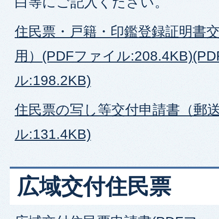
白等にご記入ください。
住民票・戸籍・印鑑登録証明書
用）(PDFファイル:208.4KB)
(P
ル:198.2KB)
住民票の写し等交付申請書（郵送
ル:131.4KB)
広域交付住民票