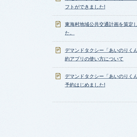
フトができました!
東海村地域公共交通計画を策定
た。
デマンドタクシー「あいのりく
約アプリの使い方について
デマンドタクシー「あいのりくん」
予約はじめました!