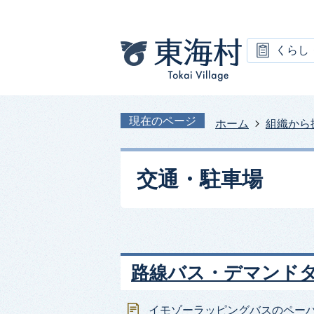
くらし
現在のページ
ホーム
組織から
交通・駐車場
路線バス・デマンド
イモゾーラッピングバスのペー