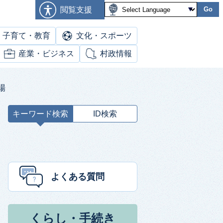
閲覧支援
Go
子育て・教育
文化・スポーツ
産業・ビジネス
村政情報
場
キーワード検索
ID検索
キ
ー
ワ
ー
ド
よくある質問
検
索
くらし・手続き