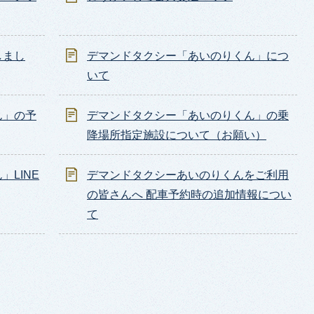
しまし
デマンドタクシー「あいのりくん」につ
いて
ん」の予
デマンドタクシー「あいのりくん」の乗
降場所指定施設について（お願い）
LINE
デマンドタクシーあいのりくんをご利用
の皆さんへ 配車予約時の追加情報につい
て