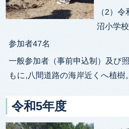
（2）令
沼小学校
参加者47名
一般参加者（事前申込制）及び
もに,八間道路の海岸近くへ植樹
令和5年度