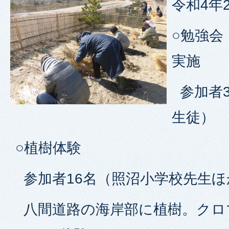
令和4年
○勉強会
実施
参加者3
生徒）
○植樹体験
参加者16名（照沼小学校先生ほ
八間道路の海岸部に植樹。クロ