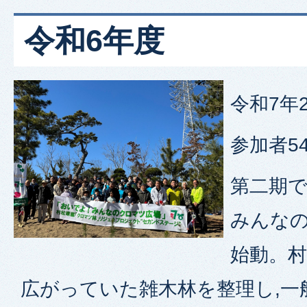
令和6年度
令和7年
参加者5
第二期
みんな
始動。
広がっていた雑木林を整理し,一