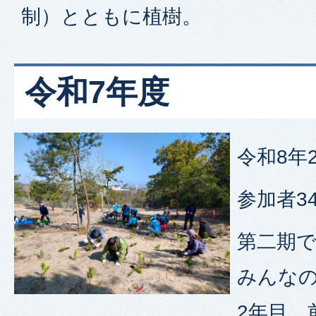
制）とともに植樹。
令和7年度
令和8年
参加者3
第二期
みんな
2年目。