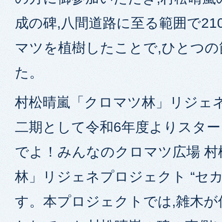
成の碑,八間道路に至る範囲で21
マツを植樹したことで,ひとつの
た。
村松晴嵐「クロマツ林」リジェ
二期として令和6年度よりスター
でよ！みんなのクロマツ広場 村
林」リジェネプロジェクト “セ
す。本プロジェクトでは,雑木が