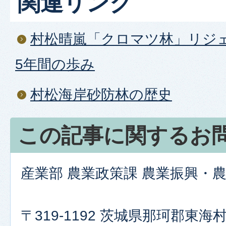
関連リンク
村松晴嵐「クロマツ林」リジ
5年間の歩み
村松海岸砂防林の歴史
この記事に関するお
産業部 農業政策課 農業振興・
〒319-1192 茨城県那珂郡東