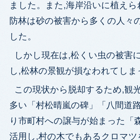
ました。また,海岸沿いに植えら
防林は砂の被害から多くの人々
した。
しかし現在は,松くい虫の被害に
し,松林の景観が損なわれてしま
この現状から脱却するため,観
多い「村松晴嵐の碑」「八間道路
り市町村への譲与が始まった「
活用し,村の木でもあるクロマツ