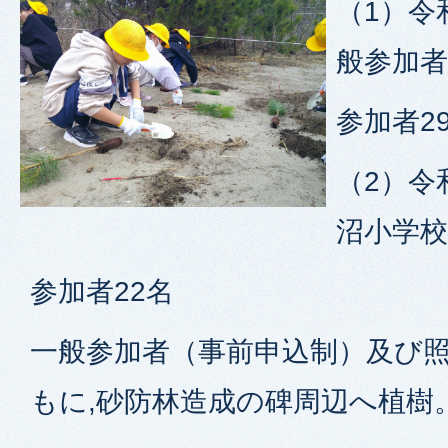
（1）令
般参加者
参加者2
（2）令
沼小学校
参加者22名
一般参加者（事前申込制）及び
もに,砂防林造成の碑周辺へ植樹