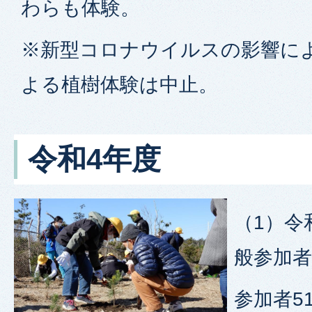
わらも体験。
※新型コロナウイルスの影響によ
よる植樹体験は中止。
令和4年度
（1）令
般参加者
参加者5