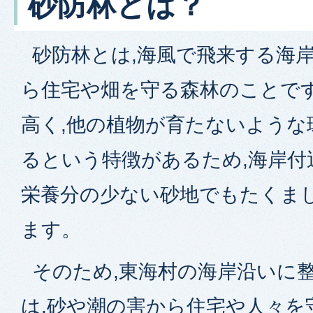
砂防林とは？
砂防林とは,海風で飛来する海
ら住宅や畑を守る森林のことで
高く,他の植物が育たないような
るという特徴があるため,海岸付
栄養分の少ない砂地でもたくま
ます。
そのため,東海村の海岸沿いに
は,砂や潮の害から住宅や人々を