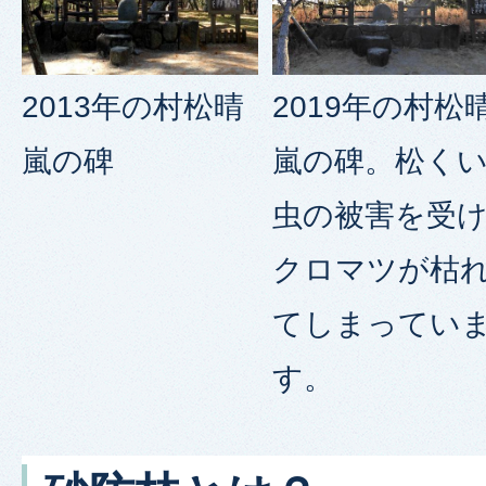
2013年の村松晴
2019年の村松
嵐の碑
嵐の碑。松く
虫の被害を受け
クロマツが枯
てしまってい
す。