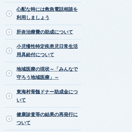
心配な時には救急電話相談を
利用しましょう
肝炎治療費の助成について
小児慢性特定疾患児日常生活
用具給付について
地域医療の現状～「みんなで
守ろう地域医療」～
東海村骨髄ドナー助成金につ
いて
健康診査等の結果の再発行に
ついて