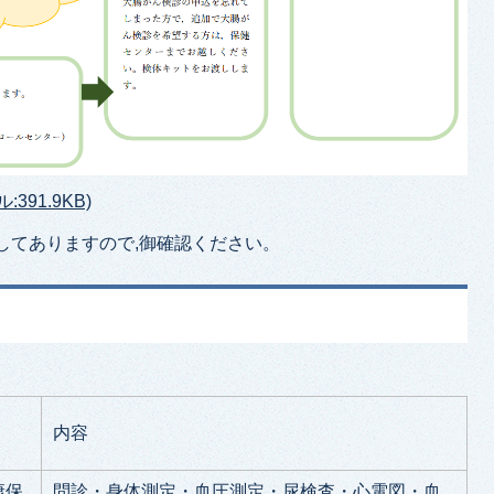
91.9KB)
してありますので,御確認ください。
内容
康保
問診・身体測定・血圧測定・尿検査・心電図・血