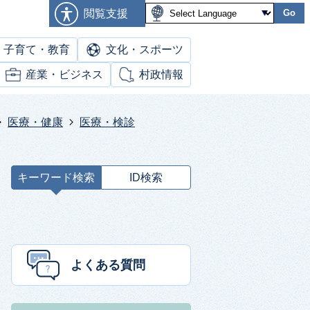
閲覧支援
Go
子育て・教育
文化・スポーツ
産業・ビジネス
村政情報
医療・健康
医療・検診
キーワード検索
ID検索
キ
ー
ワ
ー
ド
よくある質問
検
索