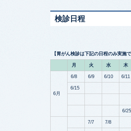
検診日程
【胃がん検診は下記の日程のみ実施
月
火
水
木
6/8
6/9
6/10
6/11
6/15
6月
6/2
7/7
7/8