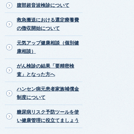
腹部超音波検診について
救急搬送における選定療養費
の徴収開始について
元気アップ健康相談（個別健
康相談）
がん検診の結果「要精密検
査」となった方へ
ハンセン病元患者家族補償金
制度について
糖尿病リスク予防ツールを使
い健康管理に役立てましょう