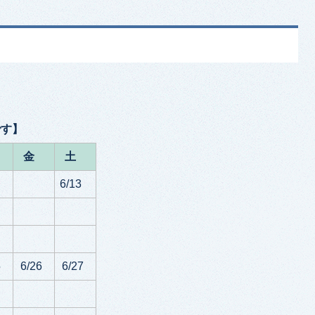
です】
金
土
6/13
5
6/26
6/27