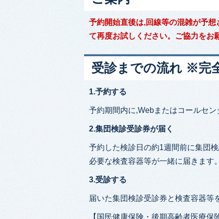
予約開始直後は,回線等の混雑が予想
て再度お試しください。ご協力をお
受診までの流れ ※完
1.予約する
予約期間内に,Webまたはコールセ
2.集団検診受診券が届く
予約した検診日の約1週間前に集団
必要な検査容器等が一緒に届きます
3.受診する
届いた集団検診受診券と検査容器等
【国民健康保険・後期高齢者医療保