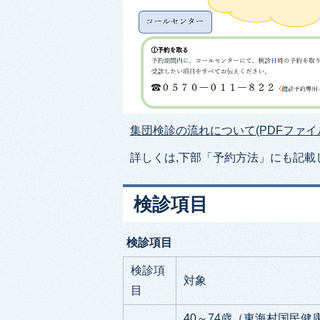
集団検診の流れについて(PDFファイル:3
詳しくは,下部「予約方法」にも記載
検診項目
検診項目
検診項
対象
目
40～74歳（東海村国民健