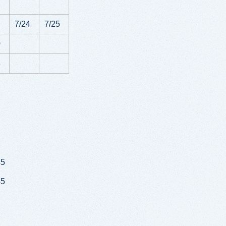
7/24
7/25
0
8
5
5