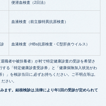
便潜血検査（2日法）​​​​​​
血液検査（前立腺特異抗原検査）
受診
血液検査（HBs抗原検査・C型肝炎ウイルス）
（退職者や被扶養者）が村で特定健康診査の受診を希望さ
発行する「特定健康診査受診券」と「健康保険加入状況がわ
等）」を検診当日に,必ずお持ちください。ご不明点等は,
ください。
含みます。結核検診は,法律により年1回の受診が定められて