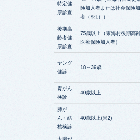
特定健
険加入者または社会保険
康診査
者（※1））
後期高
75歳以上（東海村後期高
齢者健
医療保険加入者）
康診査
ヤング
18～39歳
健診
胃がん
40歳以上
検診
肺が
ん・結
40歳以上(※2)
核検診
大腸が