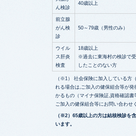
40歳以上
ん検診
前立腺
がん検
50～79歳（男性のみ）
診
ウイル
18歳以上
ス肝炎
※過去に東海村の検診で
検査
したことのない方
（※1） 社会保険に加入している方
れる場合は,ご加入の健保組合等が
かるもの（マイナ保険証,資格確認書
ご加入の健保組合等にお問い合わせ
（※2）65歳以上の方は結核検診を
います。