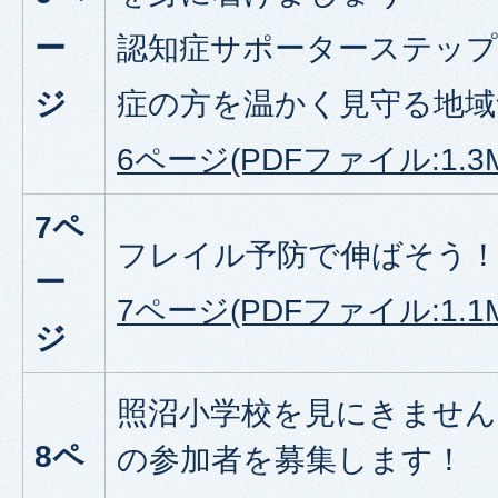
ー
認知症サポーターステップ
ジ
症の方を温かく見守る地域
6ページ(PDFファイル:1.3M
7ペ
フレイル予防で伸ばそう！
ー
7ページ(PDFファイル:1.1M
ジ
照沼小学校を見にきません
8ペ
の参加者を募集します！