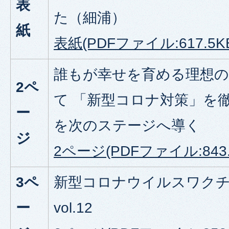
表
た（細浦）
紙
表紙(PDFファイル:617.5K
誰もが幸せを育める理想の
2
ペ
て 「新型コロナ対策」を
ー
を次のステージへ導く
ジ
2ページ(PDFファイル:843.
3ペ
新型コロナウイルスワク
ー
vol.12