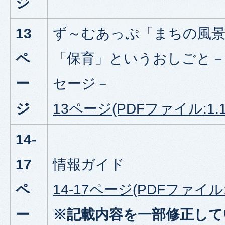
ジ
13
ず～むあっぷ「まちの風
ペ
「保育」というおしごと
ー
セージ－
ジ
13ページ(PDFファイル:1.1
14-
17
情報ガイド
ペ
14-17ページ(PDFファイル:
ー
※記載内容を一部修正して