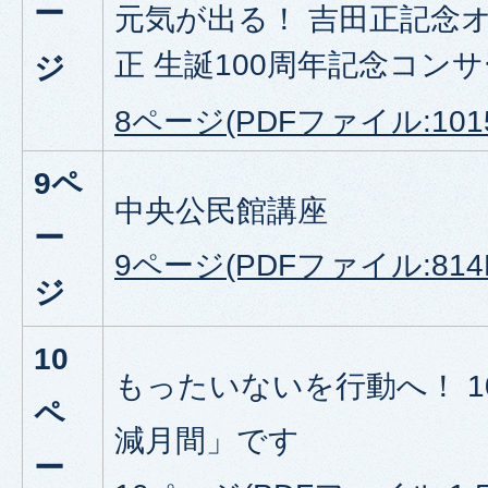
ー
元気が出る！ 吉田正記念
正 生誕100周年記念コン
ジ
8ページ(PDFファイル:1015
9ペ
中央公民館講座
ー
9ページ(PDFファイル:814
ジ
10
もったいないを行動へ！ 
ペ
減月間」です
ー