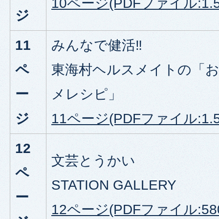
10ページ(PDFファイル:1.5
ジ
11
みんなで健活‼
ペ
東海村ヘルスメイトの「
ー
メレシピ」
ジ
11ページ(PDFファイル:1.5
12
文芸とうかい
ペ
STATION GALLERY
ー
12ページ(PDFファイル:580