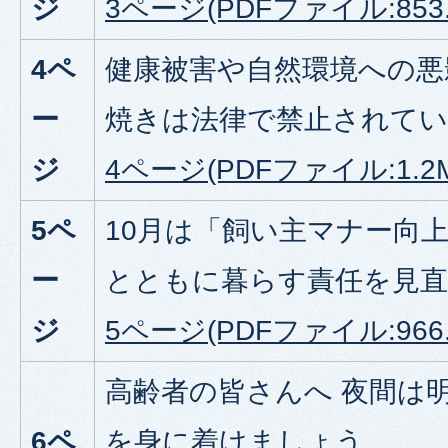
ジ
3ページ(PDFファイル:853.
4ペ
健康被害や自然環境への悪
ー
焼きは法律で禁止されて
ジ
4ページ(PDFファイル:1.2M
5ペ
10月は「飼い主マナー向
ー
とともに暮らす責任を見
ジ
5ページ(PDFファイル:966.
高齢者の皆さんへ 夜間は
6ペ
を身に着けましょう