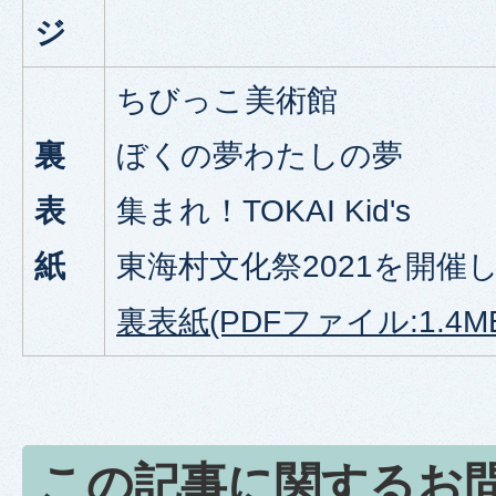
ジ
ちびっこ美術館
裏
ぼくの夢わたしの夢
表
集まれ！TOKAI Kid's
紙
東海村文化祭2021を開催
裏表紙(PDFファイル:1.4M
この記事に関するお