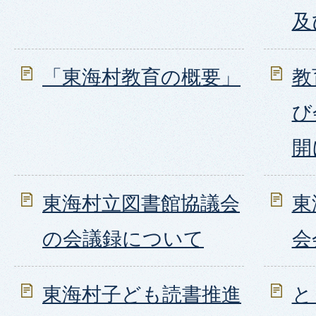
及
「東海村教育の概要」
教
び
開
東海村立図書館協議会
東
の会議録について
会
東海村子ども読書推進
と