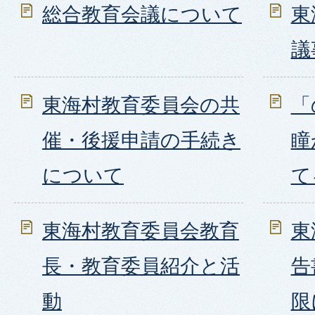
総合教育会議について
東
議
東海村教育委員会の共
「
催・後援申請の手続き
瞳
について
て
東海村教育委員会教育
東
長・教育委員紹介と活
告
動
限