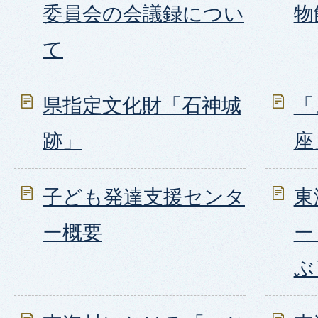
委員会の会議録につい
物
て
県指定文化財「石神城
「
跡」
座
子ども発達支援センタ
東
ー概要
ー
ぶ