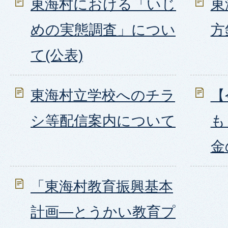
東海村における「いじ
東
めの実態調査」につい
方
て(公表)
東海村立学校へのチラ
【
シ等配信案内について
も
金
「東海村教育振興基本
計画―とうかい教育プ