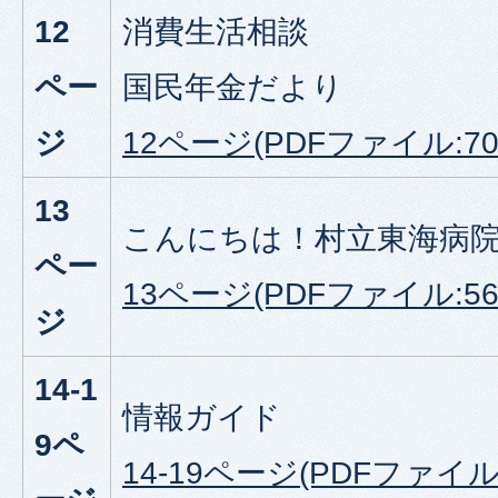
12
消費生活相談
ペー
国民年金だより
ジ
12ページ(PDFファイル:705
13
こんにちは！村立東海病
ペー
13ページ(PDFファイル:568
ジ
14-1
情報ガイド
9ペ
14-19ページ(PDFファイル: