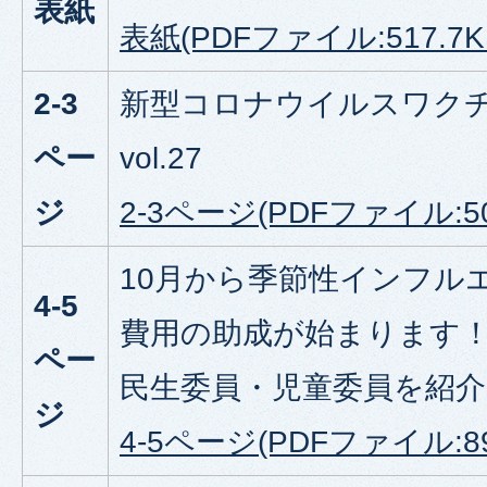
表紙
表紙(PDFファイル:517.7K
2-3
新型コロナウイルスワク
ペー
vol.27
ジ
2-3ページ(PDFファイル:50
10月から季節性インフル
4-5
費用の助成が始まります
ペー
民生委員・児童委員を紹
ジ
4-5ページ(PDFファイル:89