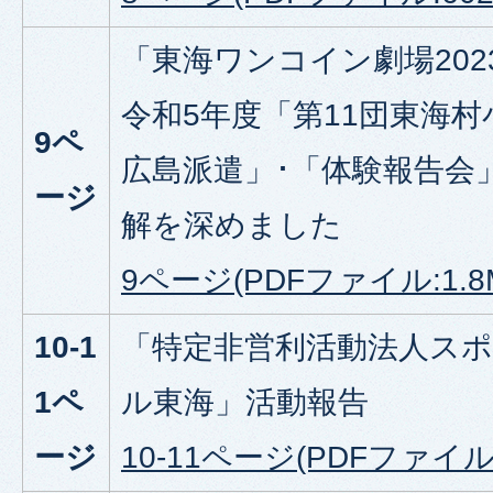
「東海ワンコイン劇場202
令和5年度「第11団東海村
9ペ
広島派遣」･「体験報告会」
ージ
解を深めました
9ページ(PDFファイル:1.8
10-1
「特定非営利活動法人ス
1ペ
ル東海」活動報告
ージ
10-11ページ(PDFファイル:6