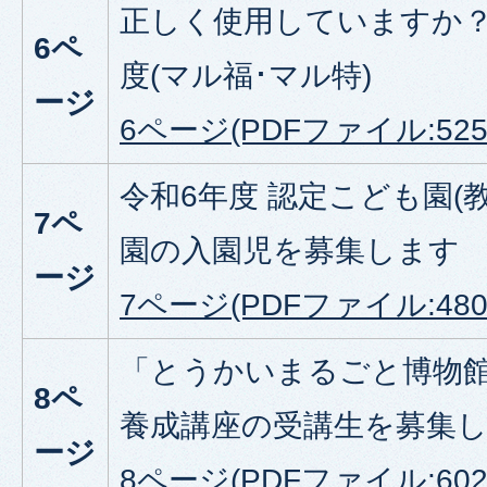
正しく使用していますか
6ペ
度(マル福･マル特)
ージ
6ページ(PDFファイル:525.
令和6年度 認定こども園(
7ペ
園の入園児を募集します
ージ
7ページ(PDFファイル:480.
「とうかいまるごと博物館
8ペ
養成講座の受講生を募集
ージ
8ページ(PDFファイル:602.