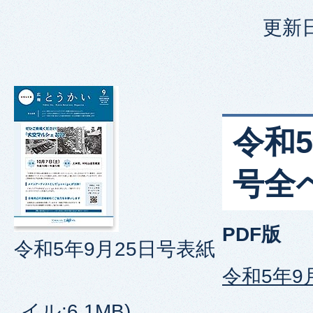
更新日
令和5
号全
PDF版
令和5年9月25日号表紙
令和5年9
イル:6.1MB)